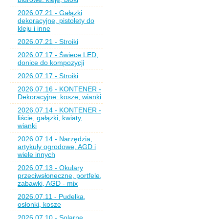
2026.07.21 - Gałązki
dekoracyjne, pistolety do
kleju i inne
2026.07.21 - Stroiki
2026.07.17 - Świece LED,
donice do kompozycji
2026.07.17 - Stroiki
2026.07.16 - KONTENER -
Dekoracyjne: kosze, wianki
2026.07.14 - KONTENER -
liście, gałązki, kwiaty,
wianki
2026.07.14 - Narzędzia,
artykuły ogrodowe, AGD i
wiele innych
2026.07.13 - Okulary
przeciwsłoneczne, portfele,
zabawki, AGD - mix
2026.07.11 - Pudełka,
osłonki, kosze
2026.07.10 - Solarne