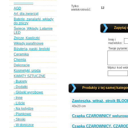
-----------------
Tylko
12
AGD
wielokrotność:
Art. dla zwierząt
Baterie, zapalarki, wkłady
do zniczy
Zapytaj 
Świece, Wkłady, Latarnie
LED
Znicze, Kapliczki
Imię i
nazwisko:
Wkłady parafinowe
Twoje pytanie:
Biżuteria, paski, breloki
Ceramika
Chemia
Dekoracje
Wpisz kod wid
Kosmetyki, uroda
KWIATY SZTUCZNE
- Bukiety
- Dodatki
Produkty z tej samej kategor
- Główki wyrobowe
- Inne
Zawieszka, witraż, stroik BLO
- Liście
43x23 cm
- Na łodydze
- Piankowe
Czapka CZAROWNICY welurowa 
- Stroiki
- W doniczce
Czapka CZAROWNICY, CZAROD