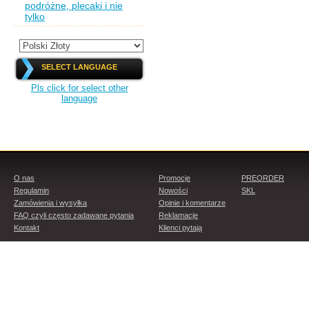
podróżne, plecaki i nie
tylko
SELECT LANGUAGE
Pls click for select other
language
O nas
Promocje
PREORDER
Regulamin
Nowości
SKL
Zamówienia i wysyłka
Opinie i komentarze
FAQ czyli często zadawane pytania
Reklamacje
Kontakt
Klienci pytają