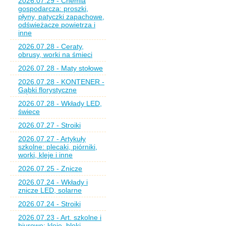
2026.07.29 - Chemia
gospodarcza: proszki,
płyny, patyczki zapachowe,
odświeżacze powietrza i
inne
2026.07.28 - Ceraty,
obrusy, worki na śmieci
2026.07.28 - Maty stołowe
2026.07.28 - KONTENER -
Gąbki florystyczne
2026.07.28 - Wkłady LED,
świece
2026.07.27 - Stroiki
2026.07.27 - Artykuły
szkolne: plecaki, piórniki,
worki, kleje i inne
2026.07.25 - Znicze
2026.07.24 - Wkłady i
znicze LED, solarne
2026.07.24 - Stroiki
2026.07.23 - Art. szkolne i
biurowe: kleje, bloki