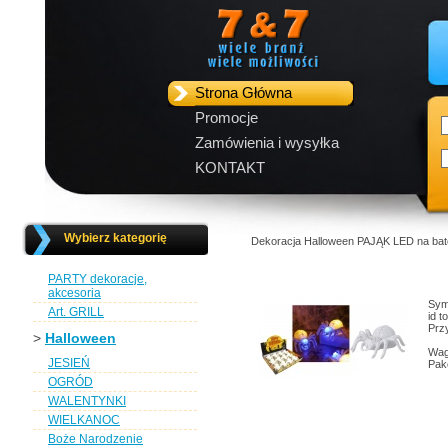
Strona Główna
Promocje
Zamówienia i wysyłka
KONTAKT
Wybierz kategorię
Dekoracja Halloween PAJĄK LED na bat
PARTY dekoracje,
akcesoria
Sym
Art. GRILL
id 
Przy
>
Halloween
Wag
JESIEŃ
Pak
OGRÓD
WALENTYNKI
WIELKANOC
Boże Narodzenie