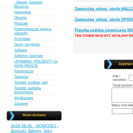
- Wianki, Girlandy,
Bluszcze
Zawieszka, witraż, stroik HA
Narzędzia
Obuwie
Zawieszka, witraż, stroik SPO
Pluszaki
Podgrzewacze, świece,
Figurka ozdoba ceramiczna S
zapachy
TEN TOWAR MUSI BYĆ WYSŁANY NA
Pozostałe
Sport i turystyka
Szklane
Szkolne i biurowe
UPOMINKI, PREZENTY na
Zapytaj 
różne OKAZJE
Papiernicze
Imię i
Tekstylia
nazwisko:
Torebki, portfele, etui
Twoje pytanie:
Torebki, pudełka
prezentowe
Wędkarskie
Zabawki
Wpisz kod wid
Nowe dostawy
2026.08.05 - NOWOŚCI -
doniczki, flakony, misy