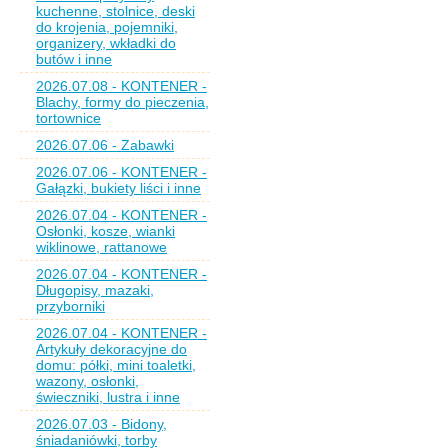
kuchenne, stolnice, deski
do krojenia, pojemniki,
organizery, wkładki do
butów i inne
2026.07.08 - KONTENER -
Blachy, formy do pieczenia,
tortownice
2026.07.06 - Zabawki
2026.07.06 - KONTENER -
Gałązki, bukiety liści i inne
2026.07.04 - KONTENER -
Osłonki, kosze, wianki
wiklinowe, rattanowe
2026.07.04 - KONTENER -
Długopisy, mazaki,
przyborniki
2026.07.04 - KONTENER -
Artykuły dekoracyjne do
domu: półki, mini toaletki,
wazony, osłonki,
świeczniki, lustra i inne
2026.07.03 - Bidony,
śniadaniówki, torby