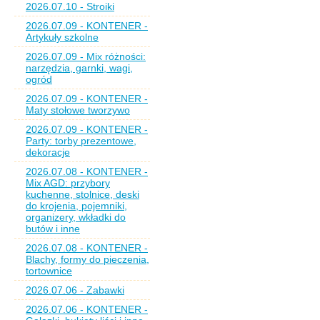
2026.07.10 - Stroiki
2026.07.09 - KONTENER -
Artykuły szkolne
2026.07.09 - Mix różności:
narzędzia, garnki, wagi,
ogród
2026.07.09 - KONTENER -
Maty stołowe tworzywo
2026.07.09 - KONTENER -
Party: torby prezentowe,
dekoracje
2026.07.08 - KONTENER -
Mix AGD: przybory
kuchenne, stolnice, deski
do krojenia, pojemniki,
organizery, wkładki do
butów i inne
2026.07.08 - KONTENER -
Blachy, formy do pieczenia,
tortownice
2026.07.06 - Zabawki
2026.07.06 - KONTENER -