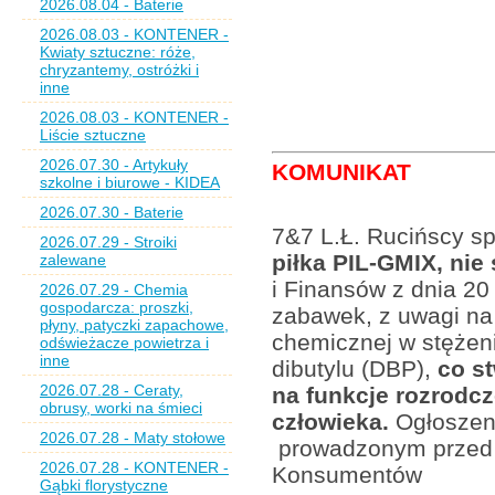
2026.08.04 - Baterie
2026.08.03 - KONTENER -
Kwiaty sztuczne: róże,
chryzantemy, ostróżki i
inne
2026.08.03 - KONTENER -
Liście sztuczne
2026.07.30 - Artykuły
KOMUNIKAT
szkolne i biurowe - KIDEA
2026.07.30 - Baterie
7&7 L.Ł. Rucińscy sp.
2026.07.29 - Stroiki
piłka PIL-GMIX, ni
zalewane
i Finansów z dnia 20
2026.07.29 - Chemia
gospodarcza: proszki,
zabawek, z uwagi na
płyny, patyczki zapachowe,
chemicznej w stężeni
odświeżacze powietrza i
inne
dibutylu (DBP),
co st
2026.07.28 - Ceraty,
na funkcje rozrodc
obrusy, worki na śmieci
człowieka.
Ogłoszeni
2026.07.28 - Maty stołowe
prowadzonym przed 
2026.07.28 - KONTENER -
Konsumentów
Gąbki florystyczne