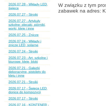
2026.07.28 - Wkłady LED,
W związku z tym pros
świece
zabawek na adres: K
2026.07.27 - Stroiki
2026.07.27 - Artykuły
szkolne: plecaki, piórniki,
worki, kleje i inne
2026.07.25 - Znicze
2026.07.24 - Wkłady i
znicze LED, solarne
2026.07.24 - Stroiki
2026.07.23 - Art. szkolne i
biurowe: kleje, bloki
2026.07.21 - Gałązki
dekoracyjne, pistolety do
kleju i inne
2026.07.21 - Stroiki
2026.07.17 - Świece LED,
donice do kompozycji
2026.07.17 - Stroiki
2026.07.16 - KONTENER -