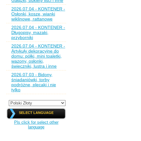
Gałązki, bukiety liści i inne
2026.07.04 - KONTENER -
Osłonki, kosze, wianki
wiklinowe, rattanowe
2026.07.04 - KONTENER -
Długopisy, mazaki,
przyborniki
2026.07.04 - KONTENER -
Artykuły dekoracyjne do
domu: półki, mini toaletki,
wazony, osłonki,
świeczniki, lustra i inne
2026.07.03 - Bidony,
śniadaniówki, torby
podróżne, plecaki i nie
tylko
SELECT LANGUAGE
Pls click for select other
language