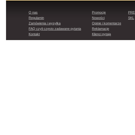
O nas
Promocje
PR
Regulamin
Nowości
SKL
Zamówienia i wysyłka
Opinie i komentarze
FAQ czyli często zadawane pytania
Reklamacje
Kontakt
Klienci pytają