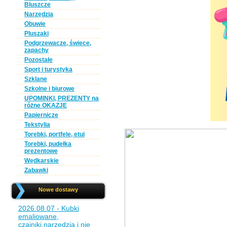
Bluszcze
Narzędzia
Obuwie
Pluszaki
Podgrzewacze, świece,
zapachy
Pozostałe
Sport i turystyka
Szklane
Szkolne i biurowe
UPOMINKI, PREZENTY na
różne OKAZJE
Papiernicze
Tekstylia
Torebki, portfele, etui
Torebki, pudełka
prezentowe
Wędkarskie
Zabawki
Nowe dostawy
2026.08.07 - Kubki
emaliowane,
czajniki,narzędzia i nie