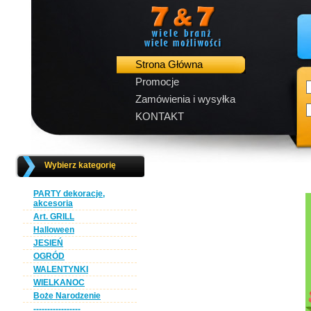
Strona Główna
Promocje
Zamówienia i wysyłka
KONTAKT
Wybierz kategorię
PARTY dekoracje,
akcesoria
Art. GRILL
Halloween
JESIEŃ
OGRÓD
WALENTYNKI
WIELKANOC
Boże Narodzenie
-----------------