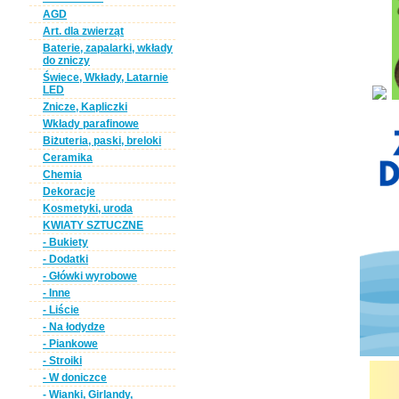
AGD
Art. dla zwierząt
Baterie, zapalarki, wkłady
do zniczy
Świece, Wkłady, Latarnie
LED
Znicze, Kapliczki
Wkłady parafinowe
Biżuteria, paski, breloki
Ceramika
Chemia
Dekoracje
Kosmetyki, uroda
KWIATY SZTUCZNE
- Bukiety
- Dodatki
- Główki wyrobowe
- Inne
- Liście
- Na łodydze
- Piankowe
- Stroiki
- W doniczce
- Wianki, Girlandy,