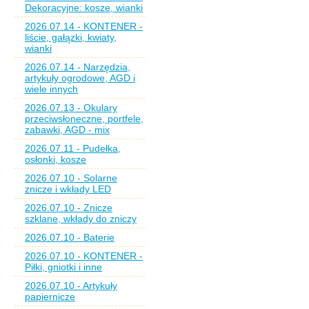
Dekoracyjne: kosze, wianki
2026.07.14 - KONTENER -
liście, gałązki, kwiaty,
wianki
2026.07.14 - Narzędzia,
artykuły ogrodowe, AGD i
wiele innych
2026.07.13 - Okulary
przeciwsłoneczne, portfele,
zabawki, AGD - mix
2026.07.11 - Pudełka,
osłonki, kosze
2026.07.10 - Solarne
znicze i wkłady LED
2026.07.10 - Znicze
szklane, wkłady do zniczy
2026.07.10 - Baterie
2026.07.10 - KONTENER -
Piłki, gniotki i inne
2026.07.10 - Artykuły
papiernicze