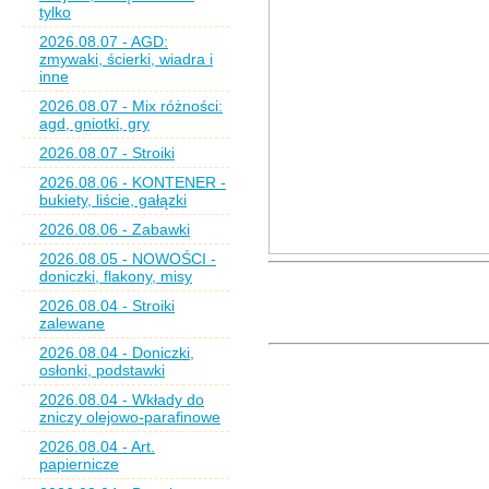
tylko
2026.08.07 - AGD:
zmywaki, ścierki, wiadra i
inne
2026.08.07 - Mix różności:
agd, gniotki, gry
2026.08.07 - Stroiki
2026.08.06 - KONTENER -
bukiety, liście, gałązki
2026.08.06 - Zabawki
2026.08.05 - NOWOŚCI -
doniczki, flakony, misy
2026.08.04 - Stroiki
zalewane
2026.08.04 - Doniczki,
osłonki, podstawki
2026.08.04 - Wkłady do
zniczy olejowo-parafinowe
2026.08.04 - Art.
papiernicze