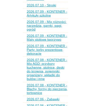
2026.07.10 - Stroiki
2026.07.09 - KONTENER -
Artykuły szkolne
2026.07.09 - Mix różności:
narzędzia, garnki, wagi,
ogród
2026.07.09 - KONTENER -
Maty stołowe tworzywo
2026.07.09 - KONTENER -
Party: torby prezentowe,
dekoracje
2026.07.08 - KONTENER -
Mix AGD: przybory
kuchenne, stolnice, deski
do krojenia, pojemniki,
organizery, wkładki do
butów i inne
2026.07.08 - KONTENER -
Blachy, formy do pieczenia,
tortownice
2026.07.06 - Zabawki
2026.07.06 - KONTENER -