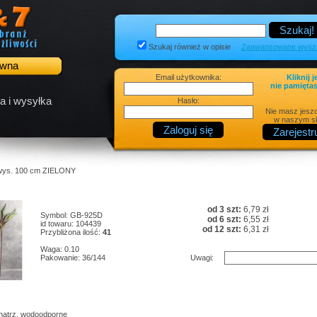
Szukaj również w opisie
Zaawansowane wyszu
ówna
Email użytkownika:
Kliknij j
nie pamiętas
a i wysyłka
Hasło:
Nie masz jesz
w naszym sk
 wys. 100 cm ZIELONY
od 3 szt:
6,79 zł
Symbol: GB-925D
od 6 szt:
6,55 zł
id towaru: 104439
od 12 szt:
6,31 zł
Przybliżona ilość:
41
Waga: 0.10
Pakowanie: 36/144
Uwagi:
wnątrz, wodoodporne