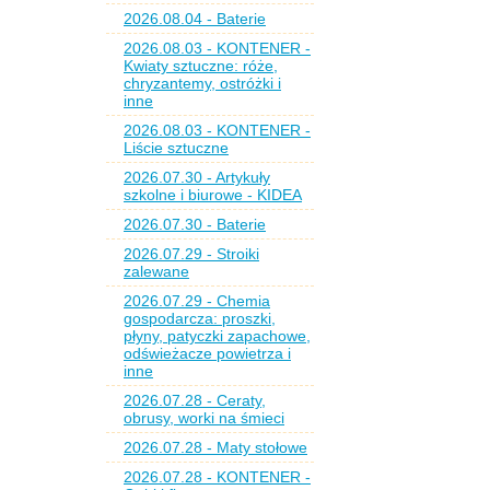
2026.08.04 - Baterie
2026.08.03 - KONTENER -
Kwiaty sztuczne: róże,
chryzantemy, ostróżki i
inne
2026.08.03 - KONTENER -
Liście sztuczne
2026.07.30 - Artykuły
szkolne i biurowe - KIDEA
2026.07.30 - Baterie
2026.07.29 - Stroiki
zalewane
2026.07.29 - Chemia
gospodarcza: proszki,
płyny, patyczki zapachowe,
odświeżacze powietrza i
inne
2026.07.28 - Ceraty,
obrusy, worki na śmieci
2026.07.28 - Maty stołowe
2026.07.28 - KONTENER -