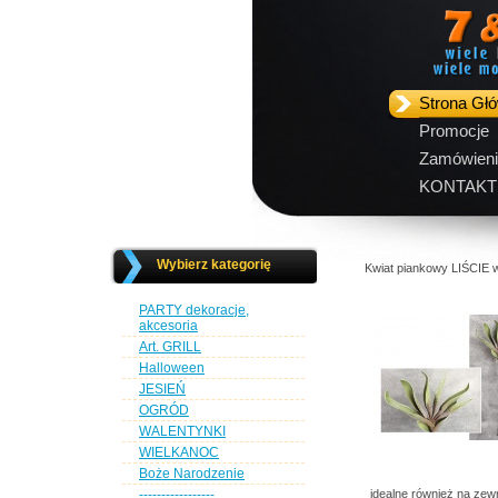
Strona Gł
Promocje
Zamówieni
KONTAKT
Wybierz kategorię
Kwiat piankowy LIŚCIE
PARTY dekoracje,
akcesoria
Art. GRILL
Halloween
JESIEŃ
OGRÓD
WALENTYNKI
WIELKANOC
Boże Narodzenie
-----------------
idealne również na ze