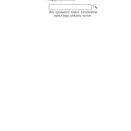
Aby sprawdzić status zamówienia
wpisz jego unikalny numer