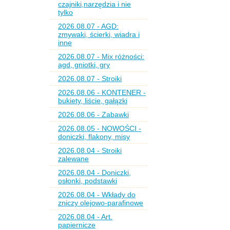
czajniki,narzędzia i nie
tylko
2026.08.07 - AGD:
zmywaki, ścierki, wiadra i
inne
2026.08.07 - Mix różności:
agd, gniotki, gry
2026.08.07 - Stroiki
2026.08.06 - KONTENER -
bukiety, liście, gałązki
2026.08.06 - Zabawki
2026.08.05 - NOWOŚCI -
doniczki, flakony, misy
2026.08.04 - Stroiki
zalewane
2026.08.04 - Doniczki,
osłonki, podstawki
2026.08.04 - Wkłady do
zniczy olejowo-parafinowe
2026.08.04 - Art.
papiernicze