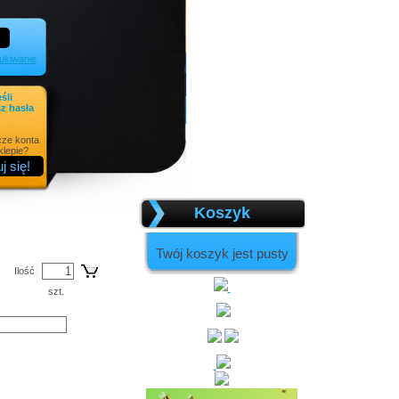
kiwanie
eśli
z hasła
cze konta
lepie?
Koszyk
Twój koszyk jest pusty
Ilość
szt.