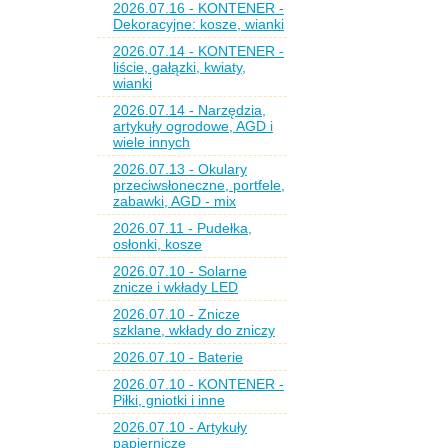
2026.07.16 - KONTENER -
Dekoracyjne: kosze, wianki
2026.07.14 - KONTENER -
liście, gałązki, kwiaty,
wianki
2026.07.14 - Narzędzia,
artykuły ogrodowe, AGD i
wiele innych
2026.07.13 - Okulary
przeciwsłoneczne, portfele,
zabawki, AGD - mix
2026.07.11 - Pudełka,
osłonki, kosze
2026.07.10 - Solarne
znicze i wkłady LED
2026.07.10 - Znicze
szklane, wkłady do zniczy
2026.07.10 - Baterie
2026.07.10 - KONTENER -
Piłki, gniotki i inne
2026.07.10 - Artykuły
papiernicze