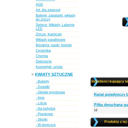
AGD
Art. dla zwierząt
Baterie, zapalarki, wkłady
do zniczy
Świece, Wkłady, Latarnie
LED
Znicze, Kapliczki
Wkłady parafinowe
Biżuteria, paski, breloki
Ceramika
Chemia
Dekoracje
Kosmetyki, uroda
>
KWIATY SZTUCZNE
- Bukiety
Inni klienci kupujący t
- Dodatki
- Główki wyrobowe
Kwiat pojedynczy
- Inne
- Liście
Piłka dmuchana gu
- Na łodydze
12
- Piankowe
- Stroiki
Produkty z tej
- W doniczce