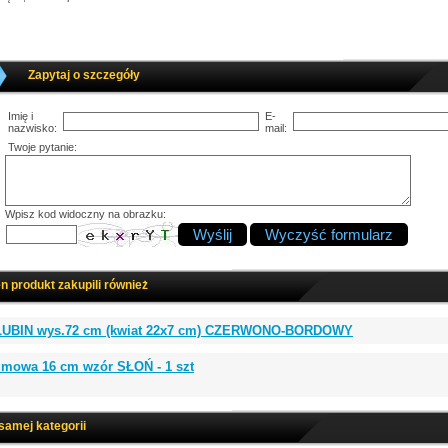
Zapytaj o szczegóły
Imię i
E-
nazwisko:
mail:
Twoje pytanie:
Wpisz kod widoczny na obrazku:
en produkt zakupili również
 ŁUBIN wys.72 cm (kwiat 22x7 cm) CZERWONO-BORDOWY
mowa 16 cm wzór SŁOŃ - 1 szt
 samej kategorii