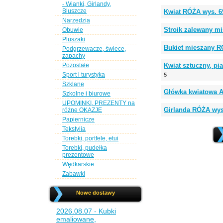
- Wianki, Girlandy,
Bluszcze
Kwiat RÓŻA wys. 6
Narzędzia
Stroik zalewany 
Obuwie
Pluszaki
Bukiet mieszany R
Podgrzewacze, świece,
zapachy
Pozostałe
Kwiat sztuczny, p
Sport i turystyka
5
Szklane
Główka kwiatowa 
Szkolne i biurowe
UPOMINKI, PREZENTY na
Girlanda RÓŻA wys
różne OKAZJE
Papiernicze
Tekstylia
Torebki, portfele, etui
Torebki, pudełka
prezentowe
Wędkarskie
Zabawki
Nowe dostawy
2026.08.07 - Kubki
emaliowane,