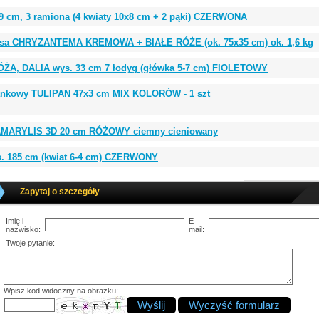
9 cm, 3 ramiona (4 kwiaty 10x8 cm + 2 pąki) CZERWONA
misa CHRYZANTEMA KREMOWA + BIAŁE RÓŻE (ok. 75x35 cm) ok. 1,6 kg
ÓŻA, DALIA wys. 33 cm 7 łodyg (główka 5-7 cm) FIOLETOWY
iankowy TULIPAN 47x3 cm MIX KOLORÓW - 1 szt
AMARYLIS 3D 20 cm RÓŻOWY ciemny cieniowany
. 185 cm (kwiat 6-4 cm) CZERWONY
Zapytaj o szczegóły
Imię i
E-
nazwisko:
mail:
Twoje pytanie:
Wpisz kod widoczny na obrazku: