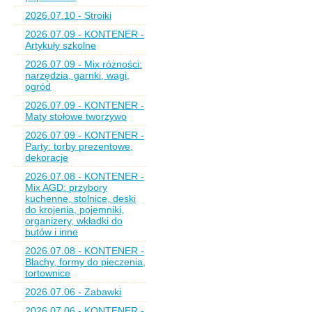
2026.07.10 - Stroiki
2026.07.09 - KONTENER -
Artykuły szkolne
2026.07.09 - Mix różności:
narzędzia, garnki, wagi,
ogród
2026.07.09 - KONTENER -
Maty stołowe tworzywo
2026.07.09 - KONTENER -
Party: torby prezentowe,
dekoracje
2026.07.08 - KONTENER -
Mix AGD: przybory
kuchenne, stolnice, deski
do krojenia, pojemniki,
organizery, wkładki do
butów i inne
2026.07.08 - KONTENER -
Blachy, formy do pieczenia,
tortownice
2026.07.06 - Zabawki
2026.07.06 - KONTENER -