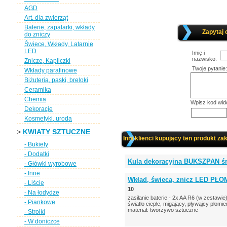
AGD
Art. dla zwierząt
Baterie, zapalarki, wkłady
Zapytaj 
do zniczy
Świece, Wkłady, Latarnie
LED
Imię i
nazwisko:
Znicze, Kapliczki
Twoje pytanie:
Wkłady parafinowe
Biżuteria, paski, breloki
Ceramika
Chemia
Wpisz kod wid
Dekoracje
Kosmetyki, uroda
>
KWIATY SZTUCZNE
Inni klienci kupujący ten produkt zak
- Bukiety
- Dodatki
Kula dekoracyjna BUKSZPAN śr
- Główki wyrobowe
- Inne
Wkład, świeca, znicz LED PŁOM
- Liście
10
- Na łodydze
zasilanie baterie - 2x AA R6 (w zestawie
- Piankowe
światło ciepłe, migający, pływąjcy płomie
materiał: tworzywo sztuczne
- Stroiki
- W doniczce