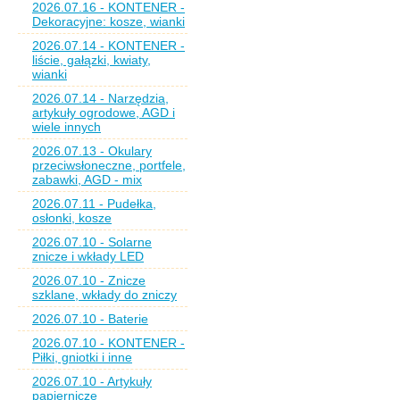
2026.07.16 - KONTENER -
Dekoracyjne: kosze, wianki
2026.07.14 - KONTENER -
liście, gałązki, kwiaty,
wianki
2026.07.14 - Narzędzia,
artykuły ogrodowe, AGD i
wiele innych
2026.07.13 - Okulary
przeciwsłoneczne, portfele,
zabawki, AGD - mix
2026.07.11 - Pudełka,
osłonki, kosze
2026.07.10 - Solarne
znicze i wkłady LED
2026.07.10 - Znicze
szklane, wkłady do zniczy
2026.07.10 - Baterie
2026.07.10 - KONTENER -
Piłki, gniotki i inne
2026.07.10 - Artykuły
papiernicze