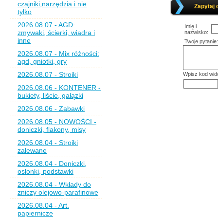
czajniki,narzędzia i nie
Zapytaj 
tylko
2026.08.07 - AGD:
Imię i
zmywaki, ścierki, wiadra i
nazwisko:
inne
Twoje pytanie:
2026.08.07 - Mix różności:
agd, gniotki, gry
2026.08.07 - Stroiki
Wpisz kod wid
2026.08.06 - KONTENER -
bukiety, liście, gałązki
2026.08.06 - Zabawki
2026.08.05 - NOWOŚCI -
doniczki, flakony, misy
2026.08.04 - Stroiki
zalewane
2026.08.04 - Doniczki,
osłonki, podstawki
2026.08.04 - Wkłady do
zniczy olejowo-parafinowe
2026.08.04 - Art.
papiernicze