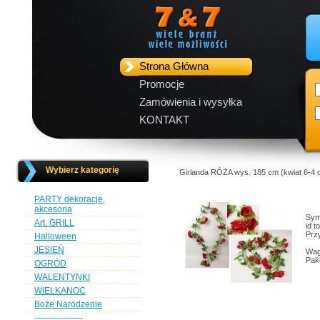
Strona Główna
Promocje
Zamówienia i wysyłka
KONTAKT
Wybierz kategorię
Girlanda RÓŻA wys. 185 cm (kwiat 6
PARTY dekoracje,
akcesoria
Sym
Art. GRILL
id 
Przy
Halloween
JESIEŃ
Wag
Pak
OGRÓD
WALENTYNKI
WIELKANOC
Boże Narodzenie
-----------------