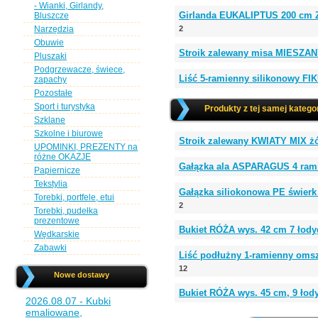
- Wianki, Girlandy,
Girlanda EUKALIPTUS 200 cm
Bluszcze
Narzędzia
2
Obuwie
Stroik zalewany misa MIESZANY
Pluszaki
Podgrzewacze, świece,
Liść 5-ramienny silikonowy FI
zapachy
Pozostałe
Sport i turystyka
Produkty z tej samej kategor
Szklane
Szkolne i biurowe
Stroik zalewany KWIATY MIX żó
UPOMINKI, PREZENTY na
różne OKAZJE
Gałązka ala ASPARAGUS 4 rami
Papiernicze
Tekstylia
Gałązka siliokonowa PE świerk
Torebki, portfele, etui
2
Torebki, pudełka
prezentowe
Bukiet RÓŻA wys. 42 cm 7 łod
Wędkarskie
Zabawki
Liść podłużny 1-ramienny oms
12
Nowe dostawy
Bukiet RÓŻA wys. 45 cm, 9 łod
2026.08.07 - Kubki
emaliowane,