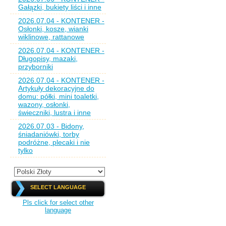
Gałązki, bukiety liści i inne
2026.07.04 - KONTENER -
Osłonki, kosze, wianki
wiklinowe, rattanowe
2026.07.04 - KONTENER -
Długopisy, mazaki,
przyborniki
2026.07.04 - KONTENER -
Artykuły dekoracyjne do
domu: półki, mini toaletki,
wazony, osłonki,
świeczniki, lustra i inne
2026.07.03 - Bidony,
śniadaniówki, torby
podróżne, plecaki i nie
tylko
SELECT LANGUAGE
Pls click for select other
language