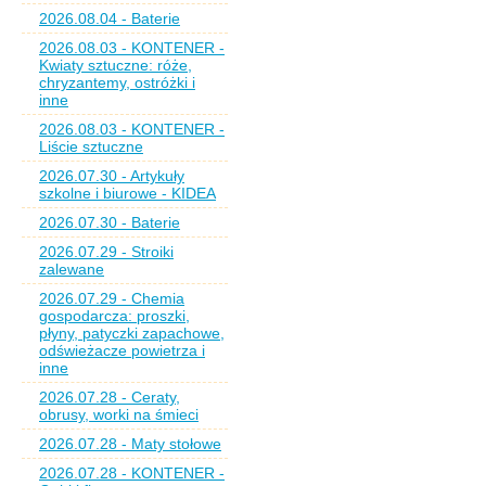
2026.08.04 - Baterie
2026.08.03 - KONTENER -
Kwiaty sztuczne: róże,
chryzantemy, ostróżki i
inne
2026.08.03 - KONTENER -
Liście sztuczne
2026.07.30 - Artykuły
szkolne i biurowe - KIDEA
2026.07.30 - Baterie
2026.07.29 - Stroiki
zalewane
2026.07.29 - Chemia
gospodarcza: proszki,
płyny, patyczki zapachowe,
odświeżacze powietrza i
inne
2026.07.28 - Ceraty,
obrusy, worki na śmieci
2026.07.28 - Maty stołowe
2026.07.28 - KONTENER -