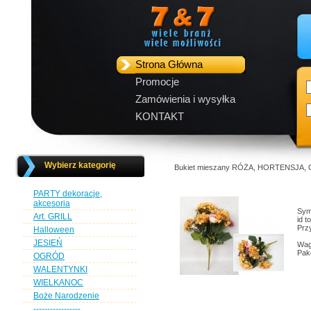
Strona Główna
Promocje
Zamówienia i wysyłka
KONTAKT
Wybierz kategorię
Bukiet mieszany RÓŻA, HORTENSJA,
PARTY dekoracje,
akcesoria
Sym
Art. GRILL
id 
Przy
Halloween
JESIEŃ
Wag
Pak
OGRÓD
WALENTYNKI
WIELKANOC
Boże Narodzenie
-----------------