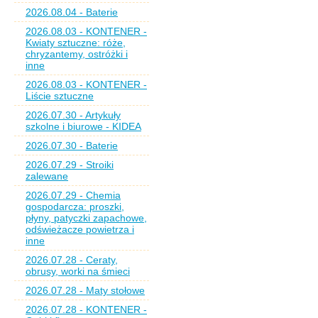
2026.08.04 - Baterie
2026.08.03 - KONTENER -
Kwiaty sztuczne: róże,
chryzantemy, ostróżki i
inne
2026.08.03 - KONTENER -
Liście sztuczne
2026.07.30 - Artykuły
szkolne i biurowe - KIDEA
2026.07.30 - Baterie
2026.07.29 - Stroiki
zalewane
2026.07.29 - Chemia
gospodarcza: proszki,
płyny, patyczki zapachowe,
odświeżacze powietrza i
inne
2026.07.28 - Ceraty,
obrusy, worki na śmieci
2026.07.28 - Maty stołowe
2026.07.28 - KONTENER -