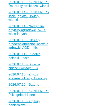
2026.07.16 - KONTENER -
Dekoracyjne: kosze, wianki
2026.07.14 - KONTENER -
liście, gałązki, kwiaty,
wianki
2026.07.14 - Narzędzia,
artykuły ogrodowe, AGD i
wiele innych
2026.07.13 - Okulary
przeciwsłoneczne, portfele,
zabawki, AGD - mix
2026.07.11 - Pudełka,
osłonki, kosze
2026.07.10 - Solarne
znicze i wkłady LED
2026.07.10 - Znicze
szklane, wkłady do zniczy
2026.07.10 - Baterie
2026.07.10 - KONTENER -
Piłki, gniotki i inne
2026.07.10 - Artykuły
papiernicze