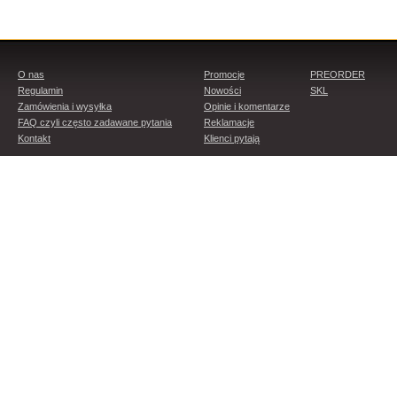
O nas
Promocje
PREORDER
Regulamin
Nowości
SKL
Zamówienia i wysyłka
Opinie i komentarze
FAQ czyli często zadawane pytania
Reklamacje
Kontakt
Klienci pytają