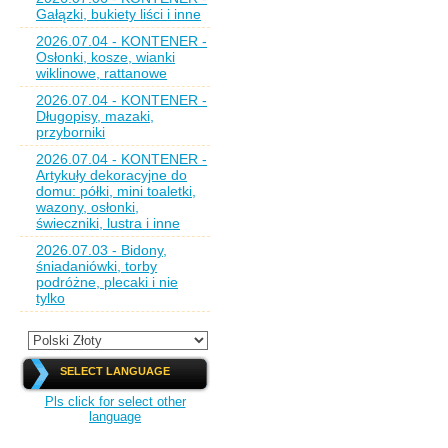
Gałązki, bukiety liści i inne
2026.07.04 - KONTENER -
Osłonki, kosze, wianki
wiklinowe, rattanowe
2026.07.04 - KONTENER -
Długopisy, mazaki,
przyborniki
2026.07.04 - KONTENER -
Artykuły dekoracyjne do
domu: półki, mini toaletki,
wazony, osłonki,
świeczniki, lustra i inne
2026.07.03 - Bidony,
śniadaniówki, torby
podróżne, plecaki i nie
tylko
SELECT LANGUAGE
Pls click for select other
language