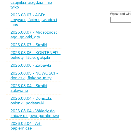
czajniki,narzędzia i nie
tylko
Wpisz kod wid
2026.08.07 - AGD:
zmywaki, ścierki, wiadra i
inne
2026.08.07 - Mix różności:
agd, gniotki, gry
2026.08.07 - Stroiki
2026.08.06 - KONTENER -
bukiety, liście, gałązki
2026.08.06 - Zabawki
2026.08.05 - NOWOŚCI -
doniczki, flakony, misy
2026.08.04 - Stroiki
zalewane
2026.08.04 - Doniczki,
osłonki, podstawki
2026.08.04 - Wkłady do
zniczy olejowo-parafinowe
2026.08.04 - Art.
papiernicze