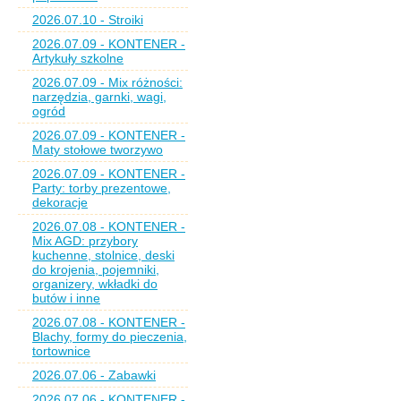
2026.07.10 - Stroiki
2026.07.09 - KONTENER -
Artykuły szkolne
2026.07.09 - Mix różności:
narzędzia, garnki, wagi,
ogród
2026.07.09 - KONTENER -
Maty stołowe tworzywo
2026.07.09 - KONTENER -
Party: torby prezentowe,
dekoracje
2026.07.08 - KONTENER -
Mix AGD: przybory
kuchenne, stolnice, deski
do krojenia, pojemniki,
organizery, wkładki do
butów i inne
2026.07.08 - KONTENER -
Blachy, formy do pieczenia,
tortownice
2026.07.06 - Zabawki
2026.07.06 - KONTENER -