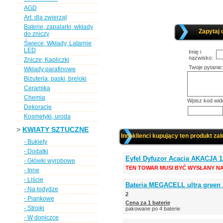
AGD
Art. dla zwierząt
Baterie, zapalarki, wkłady
Zapytaj 
do zniczy
Świece, Wkłady, Latarnie
LED
Imię i
nazwisko:
Znicze, Kapliczki
Twoje pytanie:
Wkłady parafinowe
Biżuteria, paski, breloki
Ceramika
Chemia
Wpisz kod wid
Dekoracje
Kosmetyki, uroda
>
KWIATY SZTUCZNE
Inni klienci kupujący ten produkt zak
- Bukiety
- Dodatki
Eyfel Dyfuzor Acacia AKACJA 1
- Główki wyrobowe
TEN TOWAR MUSI BYĆ WYSŁANY NA
- Inne
- Liście
Bateria MEGACELL ultra green R
- Na łodydze
2
- Piankowe
Cena za 1 baterię
- Stroiki
pakowane po 4 baterie
- W doniczce