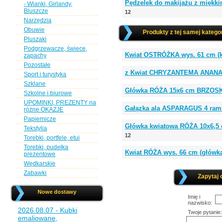
Pędzelek do makijażu z miękki
- Wianki, Girlandy,
Bluszcze
12
Narzędzia
Obuwie
Produkty z tej samej kategor
Pluszaki
Podgrzewacze, świece,
Kwiat OSTRÓŻKA wys. 61 cm (k
zapachy
Pozostałe
z Kwiat CHRYZANTEMA ANANAS 
Sport i turystyka
Szklane
Główka RÓŻA 15x6 cm BRZOSK
Szkolne i biurowe
UPOMINKI, PREZENTY na
Gałązka ala ASPARAGUS 4 rami
różne OKAZJE
Papiernicze
Główka kwiatowa RÓŻA 10x6,
Tekstylia
12
Torebki, portfele, etui
Torebki, pudełka
Kwiat RÓŻA wys. 66 cm (główk
prezentowe
Wędkarskie
Zabawki
Zapytaj 
Nowe dostawy
Imię i
nazwisko:
2026.08.07 - Kubki
Twoje pytanie:
emaliowane,