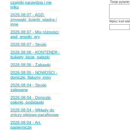
czajniki,narzędzia i nie
Twoje pytanie:
tylko
2026.08.07 - AGD:
zmywaki, ścierki, wiadra i
Wpisz kod wid
inne
2026.08.07 - Mix różności:
agd, gniotki, gry
2026.08.07 - Stroiki
2026.08.06 - KONTENER -
bukiety, liście, gałązki
2026.08.06 - Zabawki
2026.08.05 - NOWOŚCI -
doniczki, flakony, misy
2026.08.04 - Stroiki
zalewane
2026.08.04 - Doniczki,
osłonki, podstawki
2026.08.04 - Wkłady do
zniczy olejowo-parafinowe
2026.08.04 - Art.
papiernicze