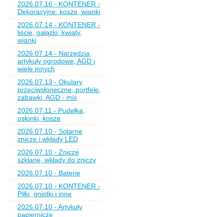
2026.07.16 - KONTENER -
Dekoracyjne: kosze, wianki
2026.07.14 - KONTENER -
liście, gałązki, kwiaty,
wianki
2026.07.14 - Narzędzia,
artykuły ogrodowe, AGD i
wiele innych
2026.07.13 - Okulary
przeciwsłoneczne, portfele,
zabawki, AGD - mix
2026.07.11 - Pudełka,
osłonki, kosze
2026.07.10 - Solarne
znicze i wkłady LED
2026.07.10 - Znicze
szklane, wkłady do zniczy
2026.07.10 - Baterie
2026.07.10 - KONTENER -
Piłki, gniotki i inne
2026.07.10 - Artykuły
papiernicze