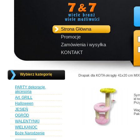
Strona Główna
Promocje
Zamówienia i wysyłka
KONTAKT
Wybierz kategorię
Drapak dla KOTA okrągły 41x20 cm M
PARTY dekoracje,
akcesoria
Sym
Art. GRILL
id 
Przy
Halloween
JESIEŃ
Wag
Pak
OGRÓD
WALENTYNKI
WIELKANOC
Boże Narodzenie
-----------------