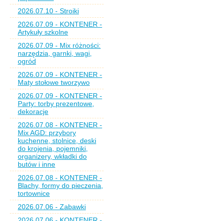
2026.07.10 - Stroiki
2026.07.09 - KONTENER -
Artykuły szkolne
2026.07.09 - Mix różności:
narzędzia, garnki, wagi,
ogród
2026.07.09 - KONTENER -
Maty stołowe tworzywo
2026.07.09 - KONTENER -
Party: torby prezentowe,
dekoracje
2026.07.08 - KONTENER -
Mix AGD: przybory
kuchenne, stolnice, deski
do krojenia, pojemniki,
organizery, wkładki do
butów i inne
2026.07.08 - KONTENER -
Blachy, formy do pieczenia,
tortownice
2026.07.06 - Zabawki
2026.07.06 - KONTENER -