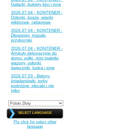
Gałązki, bukiety liści i inne
2026.07.04 - KONTENER -
Osłonki, kosze, wianki
wiklinowe, rattanowe
2026.07.04 - KONTENER -
Długopisy, mazaki,
przyborniki
2026.07.04 - KONTENER -
Artykuły dekoracyjne do
domu: półki, mini toaletki,
wazony, osłonki,
świeczniki, lustra i inne
2026.07.03 - Bidony,
śniadaniówki, torby
podróżne, plecaki i nie
tylko
SELECT LANGUAGE
Pls click for select other
language