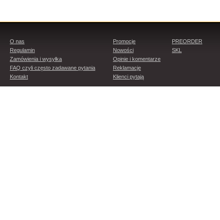
O nas
Promocje
PREORDER
Regulamin
Nowości
SKL
Zamówienia i wysyłka
Opinie i komentarze
FAQ czyli często zadawane pytania
Reklamacje
Kontakt
Klienci pytają