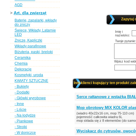
AGD
>
Art. dla zwierząt
Zapytaj 
Baterie, zapalarki, wkłady
do zniczy
Świece, Wkłady, Latarnie
Imię i
LED
nazwisko:
Znicze, Kapliczki
Twoje pytanie:
Wkłady parafinowe
Biżuteria, paski, breloki
Ceramika
Wpisz kod wid
Chemia
Dekoracje
Kosmetyki, uroda
KWIATY SZTUCZNE
Inni klienci kupujący ten produkt zak
- Bukiety
- Dodatki
Serce rattanowe z wstążką BIA
- Główki wyrobowe
- Inne
Mop obrotowy MIX KOLOR plas
- Liście
(wiadro 40x22x16 cm, mop 75-110 cm)
- Na łodydze
pojemność całkowita wiadra 6L
mop składa się z 8 elementów (do samod
- Piankowe
- Stroiki
Wyciskacz do cytrusów, owocó
- W doniczce