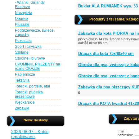
- Wianki, Girlandy,
Bukiet ALA RUMIANEK wys. 33 
Bluszcze
Narzędzia
Obuwie
Produkty z tej samej kategor
Pluszaki
Podgrzewacze, świece,
Zabawka dla kota PIÓRKA na li
zapachy
piórko oko ło 14 cm, średnica przyssaw
Pozostałe
całość około 88 cm
Sport i turystyka
Szklane
Drapak dla kota 75x40x40 cm
Szkolne i biurowe
UPOMINKI, PREZENTY na
Obroża dla psa, zwierząt z kok
różne OKAZJE
Papiernicze
Obroża dla psa, zwierząt z b
Tekstylia
Torebki, portfele, etui
Zabawka dla psa piszczący KUR
Torebki, pudełka
5
prezentowe
Wędkarskie
Drapak dla KOTA kwadrat 41x
Zabawki
Zapytaj 
Nowe dostawy
2026.08.07 - Kubki
Imię i
nazwisko:
emaliowane,