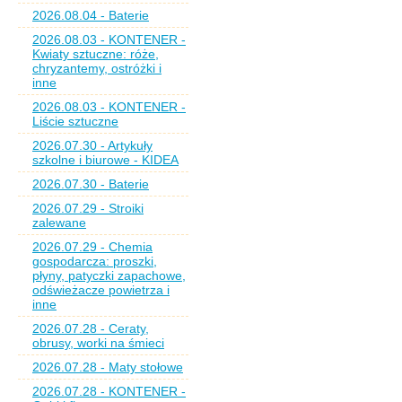
2026.08.04 - Baterie
2026.08.03 - KONTENER -
Kwiaty sztuczne: róże,
chryzantemy, ostróżki i
inne
2026.08.03 - KONTENER -
Liście sztuczne
2026.07.30 - Artykuły
szkolne i biurowe - KIDEA
2026.07.30 - Baterie
2026.07.29 - Stroiki
zalewane
2026.07.29 - Chemia
gospodarcza: proszki,
płyny, patyczki zapachowe,
odświeżacze powietrza i
inne
2026.07.28 - Ceraty,
obrusy, worki na śmieci
2026.07.28 - Maty stołowe
2026.07.28 - KONTENER -