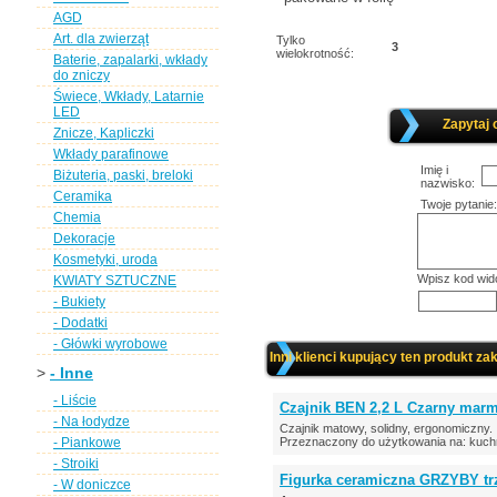
AGD
Art. dla zwierząt
Tylko
3
wielokrotność:
Baterie, zapalarki, wkłady
do zniczy
Świece, Wkłady, Latarnie
LED
Zapytaj 
Znicze, Kapliczki
Wkłady parafinowe
Imię i
Biżuteria, paski, breloki
nazwisko:
Ceramika
Twoje pytanie:
Chemia
Dekoracje
Kosmetyki, uroda
Wpisz kod wid
KWIATY SZTUCZNE
- Bukiety
- Dodatki
- Główki wyrobowe
Inni klienci kupujący ten produkt zak
>
- Inne
- Liście
Czajnik BEN 2,2 L Czarny mar
- Na łodydze
Czajnik matowy, solidny, ergonomiczny.
- Piankowe
Przeznaczony do użytkowania na: kuchn
- Stroiki
Figurka ceramiczna GRZYBY trz
- W doniczce