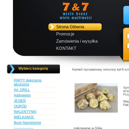
Strona Główna
Promocje
Zamówienia i wysyłka
KONTAKT
Wybierz kategorię
Kamień styropianowy omszony kpl 8 s
PARTY dekoracje,
akcesoria
Sym
Art. GRILL
id 
Przy
Halloween
JESIEŃ
Wag
Pak
OGRÓD
WALENTYNKI
WIELKANOC
Boże Narodzenie
-----------------
pakowane w folię