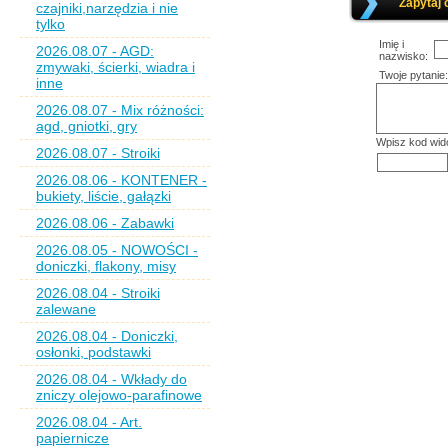
Zapytaj 
czajniki,narzędzia i nie
tylko
Imię i
2026.08.07 - AGD:
nazwisko:
zmywaki, ścierki, wiadra i
Twoje pytanie:
inne
2026.08.07 - Mix różności:
agd, gniotki, gry
Wpisz kod wid
2026.08.07 - Stroiki
2026.08.06 - KONTENER -
bukiety, liście, gałązki
2026.08.06 - Zabawki
2026.08.05 - NOWOŚCI -
doniczki, flakony, misy
2026.08.04 - Stroiki
zalewane
2026.08.04 - Doniczki,
osłonki, podstawki
2026.08.04 - Wkłady do
zniczy olejowo-parafinowe
2026.08.04 - Art.
papiernicze