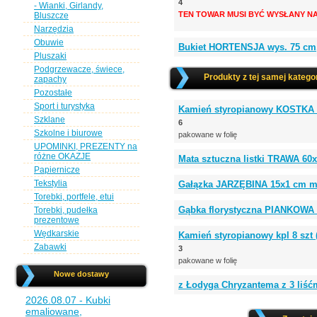
4
- Wianki, Girlandy,
TEN TOWAR MUSI BYĆ WYSŁANY NA
Bluszcze
Narzędzia
Obuwie
Bukiet HORTENSJA wys. 75 cm,
Pluszaki
Podgrzewacze, świece,
Produkty z tej samej kategor
zapachy
Pozostałe
Sport i turystyka
Kamień styropianowy KOSTKA 
Szklane
6
Szkolne i biurowe
pakowane w folię
UPOMINKI, PREZENTY na
różne OKAZJE
Mata sztuczna listki TRAWA 60
Papiernicze
Tekstylia
Gałązka JARZĘBINA 15x1 cm mix
Torebki, portfele, etui
Gąbka florystyczna PIANKOWA 
Torebki, pudełka
prezentowe
Wędkarskie
Kamień styropianowy kpl 8 sz
Zabawki
3
pakowane w folię
Nowe dostawy
z Łodyga Chryzantema z 3 liś
2026.08.07 - Kubki
emaliowane,