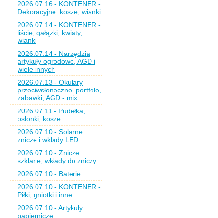
2026.07.16 - KONTENER -
Dekoracyjne: kosze, wianki
2026.07.14 - KONTENER -
liście, gałązki, kwiaty,
wianki
2026.07.14 - Narzędzia,
artykuły ogrodowe, AGD i
wiele innych
2026.07.13 - Okulary
przeciwsłoneczne, portfele,
zabawki, AGD - mix
2026.07.11 - Pudełka,
osłonki, kosze
2026.07.10 - Solarne
znicze i wkłady LED
2026.07.10 - Znicze
szklane, wkłady do zniczy
2026.07.10 - Baterie
2026.07.10 - KONTENER -
Piłki, gniotki i inne
2026.07.10 - Artykuły
papiernicze