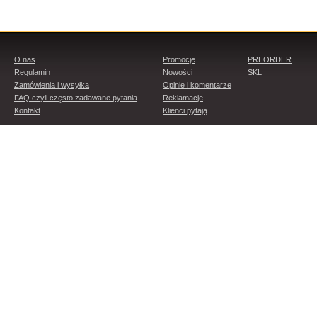
O nas
Promocje
PREORDER
Regulamin
Nowości
SKL
Zamówienia i wysyłka
Opinie i komentarze
FAQ czyli często zadawane pytania
Reklamacje
Kontakt
Klienci pytają