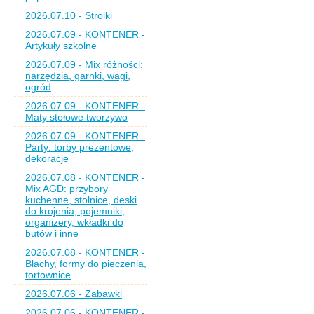
2026.07.10 - Stroiki
2026.07.09 - KONTENER -
Artykuły szkolne
2026.07.09 - Mix różności:
narzędzia, garnki, wagi,
ogród
2026.07.09 - KONTENER -
Maty stołowe tworzywo
2026.07.09 - KONTENER -
Party: torby prezentowe,
dekoracje
2026.07.08 - KONTENER -
Mix AGD: przybory
kuchenne, stolnice, deski
do krojenia, pojemniki,
organizery, wkładki do
butów i inne
2026.07.08 - KONTENER -
Blachy, formy do pieczenia,
tortownice
2026.07.06 - Zabawki
2026.07.06 - KONTENER -