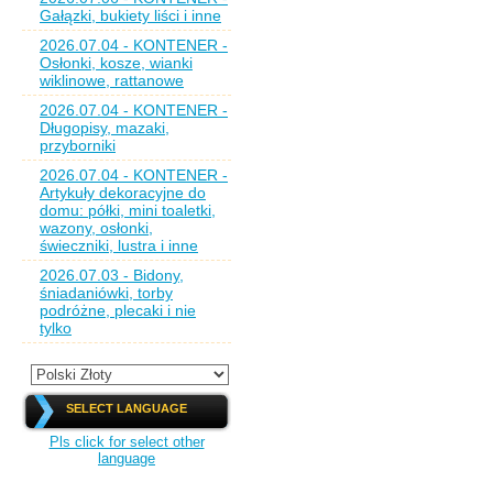
Gałązki, bukiety liści i inne
2026.07.04 - KONTENER -
Osłonki, kosze, wianki
wiklinowe, rattanowe
2026.07.04 - KONTENER -
Długopisy, mazaki,
przyborniki
2026.07.04 - KONTENER -
Artykuły dekoracyjne do
domu: półki, mini toaletki,
wazony, osłonki,
świeczniki, lustra i inne
2026.07.03 - Bidony,
śniadaniówki, torby
podróżne, plecaki i nie
tylko
SELECT LANGUAGE
Pls click for select other
language