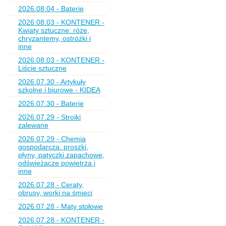
2026.08.04 - Baterie
2026.08.03 - KONTENER -
Kwiaty sztuczne: róże,
chryzantemy, ostróżki i
inne
2026.08.03 - KONTENER -
Liście sztuczne
2026.07.30 - Artykuły
szkolne i biurowe - KIDEA
2026.07.30 - Baterie
2026.07.29 - Stroiki
zalewane
2026.07.29 - Chemia
gospodarcza: proszki,
płyny, patyczki zapachowe,
odświeżacze powietrza i
inne
2026.07.28 - Ceraty,
obrusy, worki na śmieci
2026.07.28 - Maty stołowe
2026.07.28 - KONTENER -