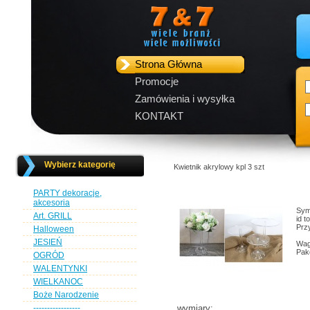
Strona Główna
Promocje
Zamówienia i wysyłka
KONTAKT
Wybierz kategorię
Kwietnik akrylowy kpl 3 szt
PARTY dekoracje,
akcesoria
Sym
Art. GRILL
id 
Przy
Halloween
JESIEŃ
Wag
Pak
OGRÓD
WALENTYNKI
WIELKANOC
Boże Narodzenie
-----------------
wymiary: