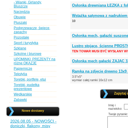
- Wianki, Girlandy,
Osłonka drewniana ŁEZKA z fo
Bluszcze
Narzędzia
Wstążka satynowa z nadrukiem
Obuwie
10
Pluszaki
Podgrzewacze, świece,
zapachy
Osłonka mech, gałązki suszone 
Pozostałe
Sport i turystyka
Lustro stojące, ścienne PRO
Szklane
TEN TOWAR MUSI BYĆ WYSŁANY WY
Szkolne i biurowe
UPOMINKI, PREZENTY na
Osłonka mech gałązki ZAJĄC 33
różne OKAZJE
Papiernicze
Ramka na zdjęcie drewno 13x9
Tekstylia
3.5''x5''
Torebki, portfele, etui
wymiar całej ramki 16x12 cm
Torebki, pudełka
prezentowe
Zapytaj 
Wędkarskie
Zabawki
Imię i
nazwisko:
Nowe dostawy
Twoje pytanie:
2026.08.05 - NOWOŚCI -
doniczki, flakony, misy