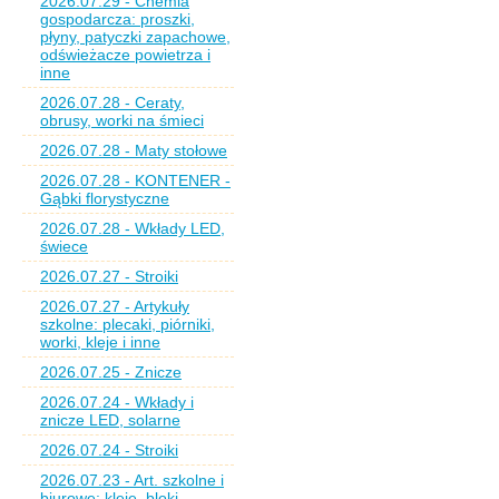
2026.07.29 - Chemia
gospodarcza: proszki,
płyny, patyczki zapachowe,
odświeżacze powietrza i
inne
2026.07.28 - Ceraty,
obrusy, worki na śmieci
2026.07.28 - Maty stołowe
2026.07.28 - KONTENER -
Gąbki florystyczne
2026.07.28 - Wkłady LED,
świece
2026.07.27 - Stroiki
2026.07.27 - Artykuły
szkolne: plecaki, piórniki,
worki, kleje i inne
2026.07.25 - Znicze
2026.07.24 - Wkłady i
znicze LED, solarne
2026.07.24 - Stroiki
2026.07.23 - Art. szkolne i
biurowe: kleje, bloki