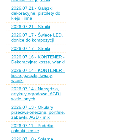
2026.07.21 - Gałązki
dekoracyjne, pistolety do
kleju i inne
2026.07.21 - Stroiki
2026.07.17 - Świece LED,
donice do kompozycji
2026.07.17 - Stroiki
2026.07.16 - KONTENER -
Dekoracyjne: kosze, wianki
2026.07.14 - KONTENER -
liście, gałązki, kwiaty,
wianki
2026.07.14 - Narzędzia,
artykuły ogrodowe, AGD i
wiele innych
2026.07.13 - Okulary
przeciwsłoneczne, portfele,
zabawki, AGD - mix
2026.07.11 - Pudełka,
osłonki, kosze
2026.07.10 - Solarne