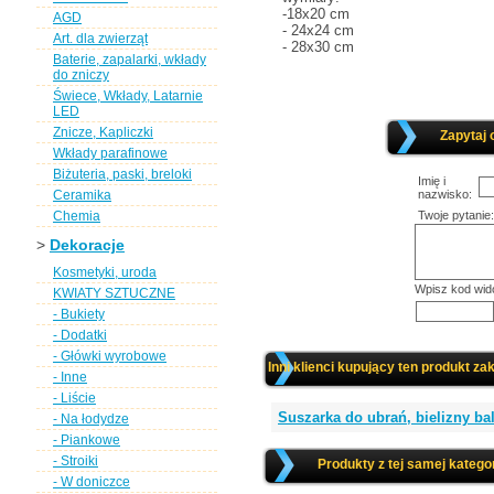
-18x20 cm
AGD
- 24x24 cm
Art. dla zwierząt
- 28x30 cm
Baterie, zapalarki, wkłady
do zniczy
Świece, Wkłady, Latarnie
LED
Znicze, Kapliczki
Zapytaj 
Wkłady parafinowe
Biżuteria, paski, breloki
Imię i
Ceramika
nazwisko:
Chemia
Twoje pytanie:
>
Dekoracje
Kosmetyki, uroda
Wpisz kod wid
KWIATY SZTUCZNE
- Bukiety
- Dodatki
- Główki wyrobowe
Inni klienci kupujący ten produkt zak
- Inne
- Liście
Suszarka do ubrań, bielizny b
- Na łodydze
- Piankowe
- Stroiki
Produkty z tej samej kategor
- W doniczce