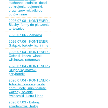
kuchenne, stolnice, deski
do krojenia, pojemniki,
organizery, wkładki do
butów i inne
2026.07.08 - KONTENER -
Blachy, formy do pieczenia,
tortownice
2026.07.06 - Zabawki
2026.07.06 - KONTENER -
Gałązki, bukiety liści i inne
2026.07.04 - KONTENER -
Osłonki, kosze, wianki
wiklinowe, rattanowe
2026.07.04 - KONTENER -
Długopisy, mazaki,
przyborniki
2026.07.04 - KONTENER -
Artykuły dekoracyjne do
domu: półki, mini toaletki,
wazony, osłonki,
świeczniki, lustra i inne
2026.07.03 - Bidony,
śniadaniówki, torby