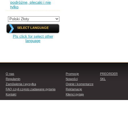
podróżne, plecaki i nie
tylko
SELECT LANGUAGE
Pls click for select other
language
O nas
Promocje
PREORDER
Regulamin
Nowości
SKL
Zamówienia i wysyłka
Opinie i komentarze
FAQ czyli często zadawane pytania
Reklamacje
Kontakt
Klienci pytają