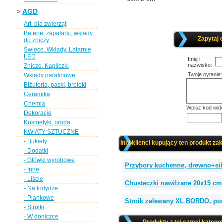
>
AGD
Art. dla zwierząt
Baterie, zapalarki, wkłady
Zapytaj 
do zniczy
Świece, Wkłady, Latarnie
LED
Imię i
nazwisko:
Znicze, Kapliczki
Twoje pytanie:
Wkłady parafinowe
Biżuteria, paski, breloki
Ceramika
Chemia
Wpisz kod wid
Dekoracje
Kosmetyki, uroda
KWIATY SZTUCZNE
- Bukiety
Inni klienci kupujący ten produkt zak
- Dodatki
- Główki wyrobowe
Przybory kuchenne, drewno+si
- Inne
- Liście
Chusteczki nawilżane 20x15 cm
- Na łodydze
- Piankowe
Stroik zalewany XL BORDO, po
- Stroiki
- W doniczce