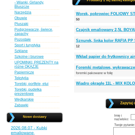
Produkty z tej samej kategor
- Wianki, Girlandy,
Bluszcze
Narzędzia
Worek, pokrowiec FOLIOWY S
Obuwie
50
Pluszaki
Podgrzewacze, świece,
Czajnik emaliowany 2,5L BOY
zapachy
Pozostałe
Sznurek, linka kolor RAFIA PP
Sport i turystyka
12
Szklane
Wkład papier do frytkownicy ai
Szkolne i biurowe
UPOMINKI, PREZENTY na
różne OKAZJE
Foremki metalowe, wykrawacze
Papiernicze
foremki pakowane w folię
Tekstylia
Wiadro okrągłe 11L - MIX KOL
Torebki, portfele, etui
Torebki, pudełka
prezentowe
Wędkarskie
Zapytaj 
Zabawki
Imię i
Nowe dostawy
nazwisko:
Twoje pytanie:
2026.08.07 - Kubki
emaliowane,