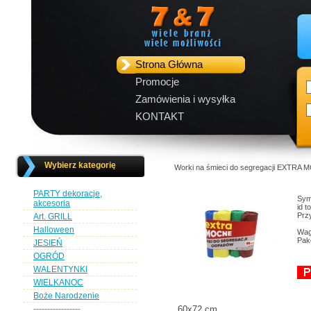
Strona Główna
Promocje
Zamówienia i wysyłka
KONTAKT
Wybierz kategorię
Worki na śmieci do segregacji EXTRA MO
PARTY dekoracje,
Sym
akcesoria
id 
Przy
Art. GRILL
Halloween
Wag
Pak
JESIEŃ
OGRÓD
WALENTYNKI
WIELKANOC
Boże Narodzenie
-----------------
60x72 cm