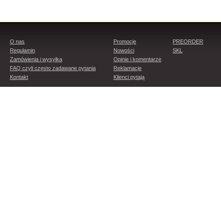
O nas
Promocje
PREORDER
Regulamin
Nowości
SKL
Zamówienia i wysyłka
Opinie i komentarze
FAQ czyli często zadawane pytania
Reklamacje
Kontakt
Klienci pytają