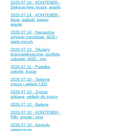
2026.07.16 - KONTENER -
Dekoracyjne: kosze, wianki
2026.07.14 - KONTENER -
liście, gałązki, kwiaty,
wianki
2026.07.14 - Narzędzia,
artykuły ogrodowe, AGD i
wiele innych
2026.07.13 - Okulary
przeciwsłoneczne, portfele,
zabawki, AGD - mix
2026.07.11 - Pudełka,
osłonki, kosze
2026.07.10 - Solarne
znicze i wkłady LED
2026.07.10 - Znicze
szklane, wkłady do zniczy
2026.07.10 - Baterie
2026.07.10 - KONTENER -
Piłki, gniotki i inne
2026.07.10 - Artykuły
papiernicze