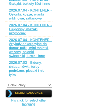
Gałązki, bukiety liści i inne
2026.07.04 - KONTENER -
Osłonki, kosze, wianki
wiklinowe, rattanowe
2026.07.04 - KONTENER -
Długopisy, mazaki,
przyborniki
2026.07.04 - KONTENER -
Artykuły dekoracyjne do
domu: półki, mini toaletki,
wazony, osłonki,
świeczniki, lustra i inne
2026.07.03 - Bidony,
śniadaniówki, torby
podróżne, plecaki i nie
tylko
SELECT LANGUAGE
Pls click for select other
language