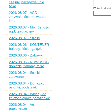
czajniki,narzędzia i nie
tylko
Wpisz kod wid
2026.08.07 - AGD:
zmywaki, ścierki, wiadra i
inne
2026.08.07 - Mix różności:
agd, gniotki, gry
2026.08.07 - Stroiki
2026.08.06 - KONTENER -
bukiety, liście, gałązki
2026.08.06 - Zabawki
2026.08.05 - NOWOŚCI -
doniczki, flakony, misy
2026.08.04 - Stroiki
zalewane
2026.08.04 - Doniczki,
osłonki, podstawki
2026.08.04 - Wkłady do
zniczy olejowo-parafinowe
2026.08.04 - Art.
papiernicze