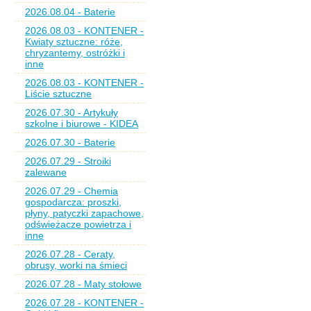
2026.08.04 - Baterie
2026.08.03 - KONTENER -
Kwiaty sztuczne: róże,
chryzantemy, ostróżki i
inne
2026.08.03 - KONTENER -
Liście sztuczne
2026.07.30 - Artykuły
szkolne i biurowe - KIDEA
2026.07.30 - Baterie
2026.07.29 - Stroiki
zalewane
2026.07.29 - Chemia
gospodarcza: proszki,
płyny, patyczki zapachowe,
odświeżacze powietrza i
inne
2026.07.28 - Ceraty,
obrusy, worki na śmieci
2026.07.28 - Maty stołowe
2026.07.28 - KONTENER -