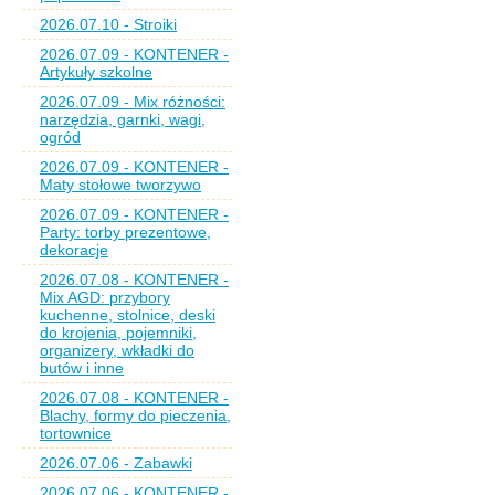
2026.07.10 - Stroiki
2026.07.09 - KONTENER -
Artykuły szkolne
2026.07.09 - Mix różności:
narzędzia, garnki, wagi,
ogród
2026.07.09 - KONTENER -
Maty stołowe tworzywo
2026.07.09 - KONTENER -
Party: torby prezentowe,
dekoracje
2026.07.08 - KONTENER -
Mix AGD: przybory
kuchenne, stolnice, deski
do krojenia, pojemniki,
organizery, wkładki do
butów i inne
2026.07.08 - KONTENER -
Blachy, formy do pieczenia,
tortownice
2026.07.06 - Zabawki
2026.07.06 - KONTENER -