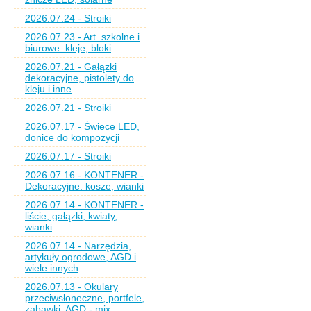
2026.07.24 - Stroiki
2026.07.23 - Art. szkolne i
biurowe: kleje, bloki
2026.07.21 - Gałązki
dekoracyjne, pistolety do
kleju i inne
2026.07.21 - Stroiki
2026.07.17 - Świece LED,
donice do kompozycji
2026.07.17 - Stroiki
2026.07.16 - KONTENER -
Dekoracyjne: kosze, wianki
2026.07.14 - KONTENER -
liście, gałązki, kwiaty,
wianki
2026.07.14 - Narzędzia,
artykuły ogrodowe, AGD i
wiele innych
2026.07.13 - Okulary
przeciwsłoneczne, portfele,
zabawki, AGD - mix