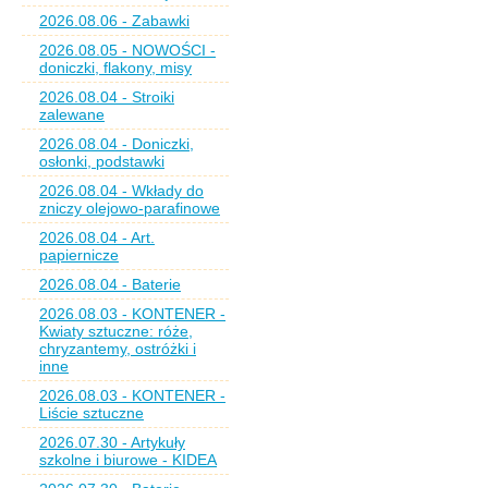
2026.08.06 - Zabawki
2026.08.05 - NOWOŚCI -
doniczki, flakony, misy
2026.08.04 - Stroiki
zalewane
2026.08.04 - Doniczki,
osłonki, podstawki
2026.08.04 - Wkłady do
zniczy olejowo-parafinowe
2026.08.04 - Art.
papiernicze
2026.08.04 - Baterie
2026.08.03 - KONTENER -
Kwiaty sztuczne: róże,
chryzantemy, ostróżki i
inne
2026.08.03 - KONTENER -
Liście sztuczne
2026.07.30 - Artykuły
szkolne i biurowe - KIDEA