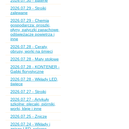
2026.07.30 - Baterie
2026.07.29 - Stroiki
zalewane
2026.07.29 - Chemia
gospodarcza: proszki,
płyny, patyczki zapachowe,
odświeżacze powietrza i
inne
2026.07.28 - Ceraty,
obrusy, worki na śmieci
2026.07.28 - Maty stołowe
2026.07.28 - KONTENER -
Gąbki florystyczne
2026.07.28 - Wkłady LED,
świece
2026.07.27 - Stroiki
2026.07.27 - Artykuły
szkolne: plecaki, piórniki,
worki, kleje i inne
2026.07.25 - Znicze
2026.07.24 - Wkłady i
znicze LED, solarne