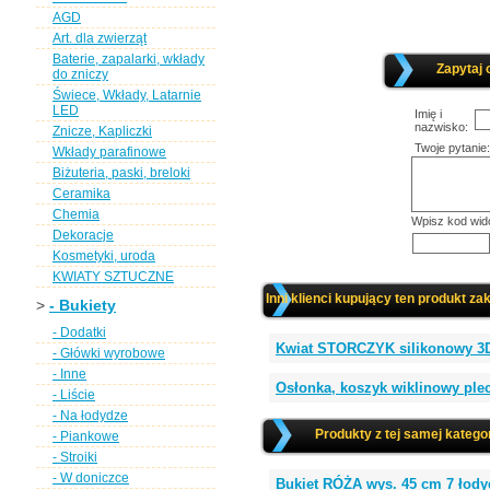
AGD
Art. dla zwierząt
Baterie, zapalarki, wkłady
Zapytaj 
do zniczy
Świece, Wkłady, Latarnie
LED
Imię i
nazwisko:
Znicze, Kapliczki
Twoje pytanie:
Wkłady parafinowe
Biżuteria, paski, breloki
Ceramika
Chemia
Wpisz kod wid
Dekoracje
Kosmetyki, uroda
KWIATY SZTUCZNE
Inni klienci kupujący ten produkt zak
>
- Bukiety
- Dodatki
Kwiat STORCZYK silikonowy 3D 
- Główki wyrobowe
- Inne
Osłonka, koszyk wiklinowy plec
- Liście
- Na łodydze
Produkty z tej samej kategor
- Piankowe
- Stroiki
- W doniczce
Bukiet RÓŻA wys. 45 cm 7 ło