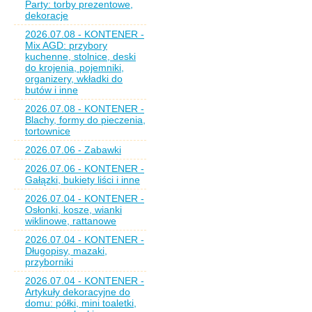
Party: torby prezentowe,
dekoracje
2026.07.08 - KONTENER -
Mix AGD: przybory
kuchenne, stolnice, deski
do krojenia, pojemniki,
organizery, wkładki do
butów i inne
2026.07.08 - KONTENER -
Blachy, formy do pieczenia,
tortownice
2026.07.06 - Zabawki
2026.07.06 - KONTENER -
Gałązki, bukiety liści i inne
2026.07.04 - KONTENER -
Osłonki, kosze, wianki
wiklinowe, rattanowe
2026.07.04 - KONTENER -
Długopisy, mazaki,
przyborniki
2026.07.04 - KONTENER -
Artykuły dekoracyjne do
domu: półki, mini toaletki,