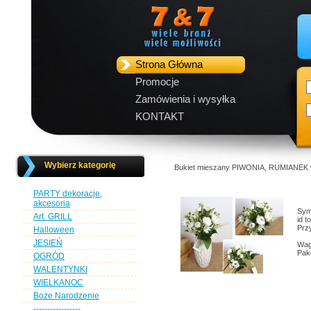
Strona Główna
Promocje
Zamówienia i wysyłka
KONTAKT
Wybierz kategorię
Bukiet mieszany PIWONIA, RUMIANEK wy
PARTY dekoracje,
akcesoria
Sym
Art. GRILL
id 
Przy
Halloween
JESIEŃ
Wag
Pak
OGRÓD
WALENTYNKI
WIELKANOC
Boże Narodzenie
-----------------