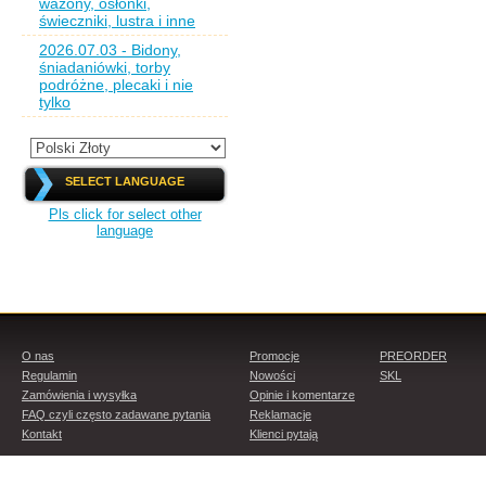
wazony, osłonki,
świeczniki, lustra i inne
2026.07.03 - Bidony,
śniadaniówki, torby
podróżne, plecaki i nie
tylko
SELECT LANGUAGE
Pls click for select other
language
O nas
Promocje
PREORDER
Regulamin
Nowości
SKL
Zamówienia i wysyłka
Opinie i komentarze
FAQ czyli często zadawane pytania
Reklamacje
Kontakt
Klienci pytają