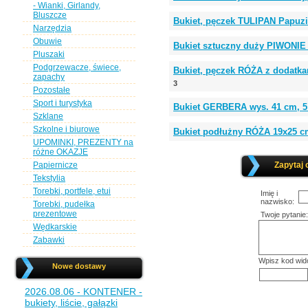
- Wianki, Girlandy,
Bluszcze
Bukiet, pęczek TULIPAN Papuzi
Narzędzia
Obuwie
Bukiet sztuczny duży PIWONIE 
Pluszaki
Podgrzewacze, świece,
Bukiet, pęczek RÓŻA z dodatka
zapachy
3
Pozostałe
Sport i turystyka
Bukiet GERBERA wys. 41 cm, 5
Szklane
Szkolne i biurowe
Bukiet podłużny RÓŻA 19x25 c
UPOMINKI, PREZENTY na
różne OKAZJE
Papiernicze
Zapytaj 
Tekstylia
Torebki, portfele, etui
Imię i
nazwisko:
Torebki, pudełka
prezentowe
Twoje pytanie:
Wędkarskie
Zabawki
Wpisz kod wid
Nowe dostawy
2026.08.06 - KONTENER -
bukiety, liście, gałązki