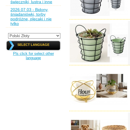
świeczniki, lustra i inne
2026.07.03 - Bidony,
śniadaniówki, torby
podróżne, plecaki i nie
tylko
SELECT LANGUAGE
Pls click for select other
language