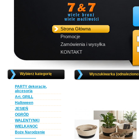
Strona Główna
Promocje
Zamówienia i wysyłka
KONTAKT
Wybierz kategorię
Wyszukiwarka (odnaleziono
PARTY dekoracje,
akcesoria
Art. GRILL
Halloween
JESIEŃ
OGRÓD
WALENTYNKI
WIELKANOC
Boże Narodzenie
-----------------