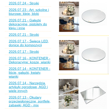
2026.07.24 - Stroiki
2026.07.23 - Art. szkolne i
biurowe: kleje, bloki
2026.07.21 - Gałązki
dekoracyjne, pistolety do
kleju i inne
2026.07.21 - Stroiki
2026.07.17 - Świece LED,
donice do kompozycji
2026.07.17 - Stroiki
2026.07.16 - KONTENER -
Dekoracyjne: kosze, wianki
2026.07.14 - KONTENER -
liście, gałązki, kwiaty,
wianki
2026.07.14 - Narzędzia,
artykuły ogrodowe, AGD i
wiele innych
2026.07.13 - Okulary
przeciwsłoneczne, portfele,
zabawki, AGD - mix