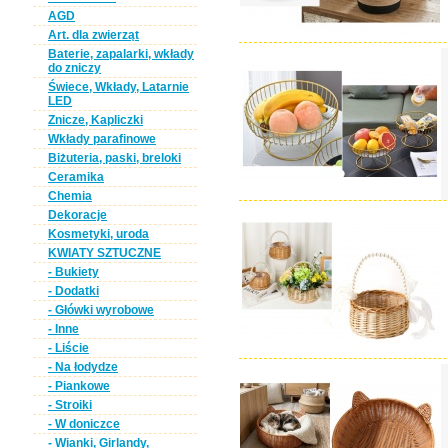
AGD
Art. dla zwierząt
Baterie, zapalarki, wkłady
do zniczy
Świece, Wkłady, Latarnie
LED
Znicze, Kapliczki
Wkłady parafinowe
Biżuteria, paski, breloki
Ceramika
Chemia
Dekoracje
Kosmetyki, uroda
KWIATY SZTUCZNE
- Bukiety
- Dodatki
- Główki wyrobowe
- Inne
- Liście
- Na łodydze
- Piankowe
- Stroiki
- W doniczce
- Wianki, Girlandy,