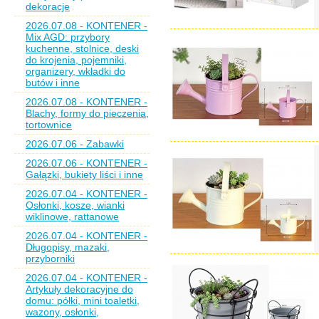
dekoracje
2026.07.08 - KONTENER -
Mix AGD: przybory
kuchenne, stolnice, deski
do krojenia, pojemniki,
organizery, wkładki do
butów i inne
2026.07.08 - KONTENER -
Blachy, formy do pieczenia,
tortownice
2026.07.06 - Zabawki
2026.07.06 - KONTENER -
Gałązki, bukiety liści i inne
2026.07.04 - KONTENER -
Osłonki, kosze, wianki
wiklinowe, rattanowe
2026.07.04 - KONTENER -
Długopisy, mazaki,
przyborniki
2026.07.04 - KONTENER -
Artykuły dekoracyjne do
domu: półki, mini toaletki,
wazony, osłonki,