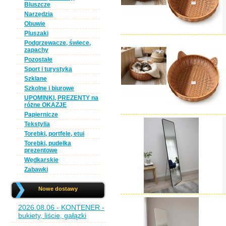
Bluszcze
Narzędzia
Obuwie
Pluszaki
Podgrzewacze, świece,
zapachy
Pozostałe
Sport i turystyka
Szklane
Szkolne i biurowe
UPOMINKI, PREZENTY na
różne OKAZJE
Papiernicze
Tekstylia
Torebki, portfele, etui
Torebki, pudełka
prezentowe
Wędkarskie
Zabawki
Nowe dostawy
2026.08.06 - KONTENER -
bukiety, liście, gałązki