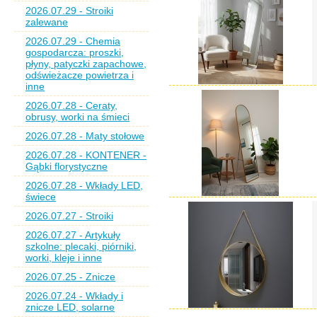
2026.07.29 - Stroiki
zalewane
2026.07.29 - Chemia
gospodarcza: proszki,
płyny, patyczki zapachowe,
odświeżacze powietrza i
inne
2026.07.28 - Ceraty,
obrusy, worki na śmieci
2026.07.28 - Maty stołowe
2026.07.28 - KONTENER -
Gąbki florystyczne
2026.07.28 - Wkłady LED,
świece
2026.07.27 - Stroiki
2026.07.27 - Artykuły
szkolne: plecaki, piórniki,
worki, kleje i inne
2026.07.25 - Znicze
2026.07.24 - Wkłady i
znicze LED, solarne