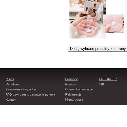
O nas
Promocje
PREORDER
Regulamin
Nowości
SKL
Zamówienia i wysyłka
Opinie i komentarze
FAQ czyli często zadawane pytania
Reklamacje
Kontakt
Klienci pytają