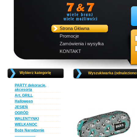
Strona Główna
Promocje
Zamówienia i wysyłka
KONTAKT
Wybierz kategorię
Wyszukiwarka (odnaleziono
PARTY dekoracje,
akcesoria
Art. GRILL
Halloween
JESIEŃ
OGRÓD
WALENTYNKI
WIELKANOC
Boże Narodzenie
-----------------