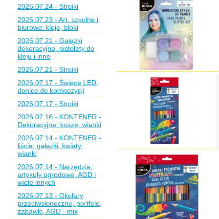
2026.07.24 - Stroiki
2026.07.23 - Art. szkolne i
biurowe: kleje, bloki
2026.07.21 - Gałązki
dekoracyjne, pistolety do
kleju i inne
2026.07.21 - Stroiki
2026.07.17 - Świece LED,
donice do kompozycji
2026.07.17 - Stroiki
2026.07.16 - KONTENER -
Dekoracyjne: kosze, wianki
2026.07.14 - KONTENER -
liście, gałązki, kwiaty,
wianki
2026.07.14 - Narzędzia,
artykuły ogrodowe, AGD i
wiele innych
2026.07.13 - Okulary
przeciwsłoneczne, portfele,
zabawki, AGD - mix