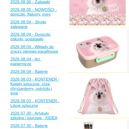
2026.08.06 - Zabawki
2026.08.05 - NOWOŚCI -
doniczki, flakony, misy
2026.08.04 - Stroiki
zalewane
2026.08.04 - Doniczki,
osłonki, podstawki
2026.08.04 - Wkłady do
zniczy olejowo-parafinowe
2026.08.04 - Art.
papiernicze
2026.08.04 - Baterie
2026.08.03 - KONTENER -
Kwiaty sztuczne: róże,
chryzantemy, ostróżki i
inne
2026.08.03 - KONTENER -
Liście sztuczne
2026.07.30 - Artykuły
szkolne i biurowe - KIDEA
2026.07.30 - Baterie