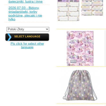
świeczniki, lustra i inne
2026.07.03 - Bidony,
śniadaniówki, torby
podróżne, plecaki i nie
tylko
SELECT LANGUAGE
Pls click for select other
language