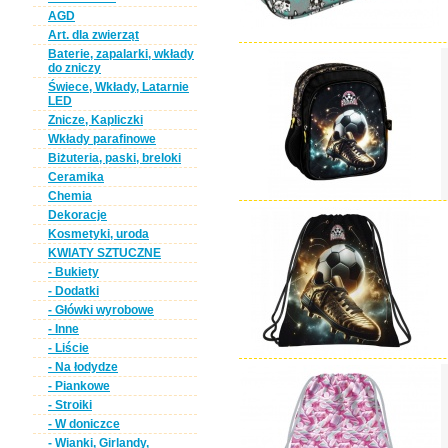
AGD
Art. dla zwierząt
Baterie, zapalarki, wkłady
do zniczy
Świece, Wkłady, Latarnie
LED
Znicze, Kapliczki
Wkłady parafinowe
Biżuteria, paski, breloki
Ceramika
Chemia
Dekoracje
Kosmetyki, uroda
KWIATY SZTUCZNE
- Bukiety
- Dodatki
- Główki wyrobowe
- Inne
- Liście
- Na łodydze
- Piankowe
- Stroiki
- W doniczce
- Wianki, Girlandy,