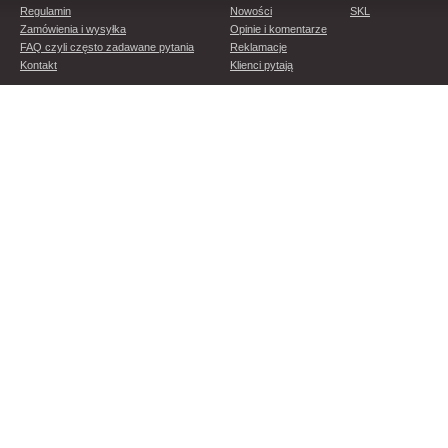
Regulamin
Nowości
SKL
Zamówienia i wysyłka
Opinie i komentarze
FAQ czyli często zadawane pytania
Reklamacje
Kontakt
Klienci pytają