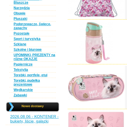
Bluszcze
Narzędzia
Obuwie
Pluszaki
Podgrzewacze, świece,
zapachy
Pozostałe
Sport i turystyka
Szklane
Szkolne i biurowe
UPOMINKI, PREZENTY na
różne OKAZJE
Papiernicze
Tekstylia
Torebki, portfele, etui
Torebki, pudełka
prezentowe
Wędkarskie
Zabawki
Nowe dostawy
2026.08.06 - KONTENER -
bukiety, liście, gałązki