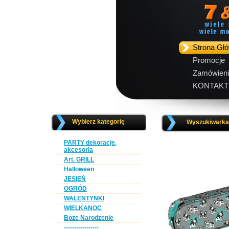
Strona Gł
Promocje
Zamówieni
KONTAKT
Wybierz kategorię
Wyszukiwarka 
PARTY dekoracje,
akcesoria
Art. GRILL
Halloween
JESIEŃ
OGRÓD
WALENTYNKI
WIELKANOC
Boże Narodzenie
-----------------