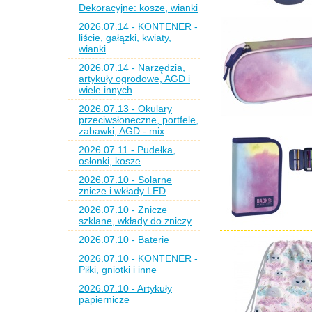
Dekoracyjne: kosze, wianki
2026.07.14 - KONTENER -
liście, gałązki, kwiaty,
wianki
2026.07.14 - Narzędzia,
artykuły ogrodowe, AGD i
wiele innych
2026.07.13 - Okulary
przeciwsłoneczne, portfele,
zabawki, AGD - mix
2026.07.11 - Pudełka,
osłonki, kosze
2026.07.10 - Solarne
znicze i wkłady LED
2026.07.10 - Znicze
szklane, wkłady do zniczy
2026.07.10 - Baterie
2026.07.10 - KONTENER -
Piłki, gniotki i inne
2026.07.10 - Artykuły
papiernicze