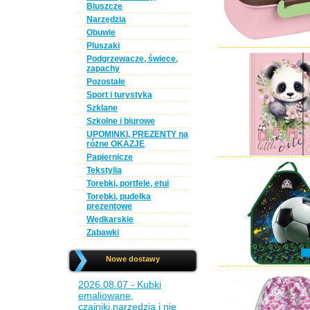
Bluszcze
Narzędzia
Obuwie
Pluszaki
Podgrzewacze, świece,
zapachy
Pozostałe
Sport i turystyka
Szklane
Szkolne i biurowe
UPOMINKI, PREZENTY na
różne OKAZJE
Papiernicze
Tekstylia
Torebki, portfele, etui
Torebki, pudełka
prezentowe
Wędkarskie
Zabawki
Nowe dostawy
2026.08.07 - Kubki
emaliowane,
czajniki,narzędzia i nie