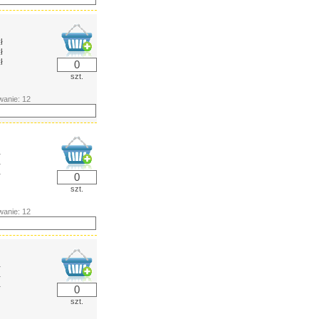
ł
ł
ł
szt.
anie: 12
ł
ł
ł
szt.
anie: 12
ł
ł
ł
szt.