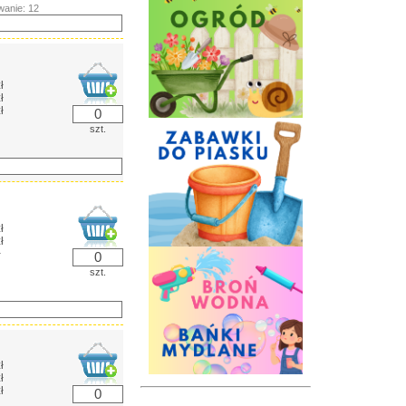
anie: 12
ł
ł
ł
szt.
ł
ł
ł
szt.
ł
ł
ł