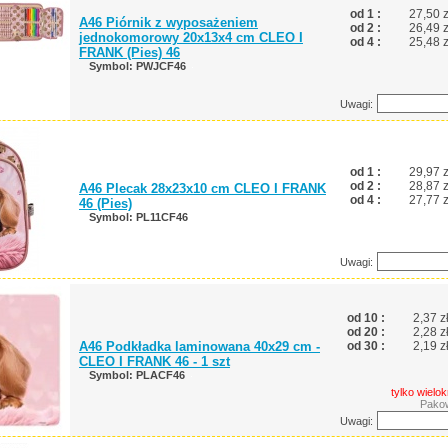
od 1 :
27,50 z
A46 Piórnik z wyposażeniem
od 2 :
26,49 z
jednokomorowy 20x13x4 cm CLEO I
od 4 :
25,48 z
FRANK (Pies) 46
Symbol: PWJCF46
Uwagi:
od 1 :
29,97 z
od 2 :
28,87 z
A46 Plecak 28x23x10 cm CLEO I FRANK
od 4 :
27,77 z
46 (Pies)
Symbol: PL11CF46
Uwagi:
od 10 :
2,37 z
od 20 :
2,28 z
A46 Podkładka laminowana 40x29 cm -
od 30 :
2,19 z
CLEO I FRANK 46 - 1 szt
Symbol: PLACF46
tylko wielok
Pakow
Uwagi: