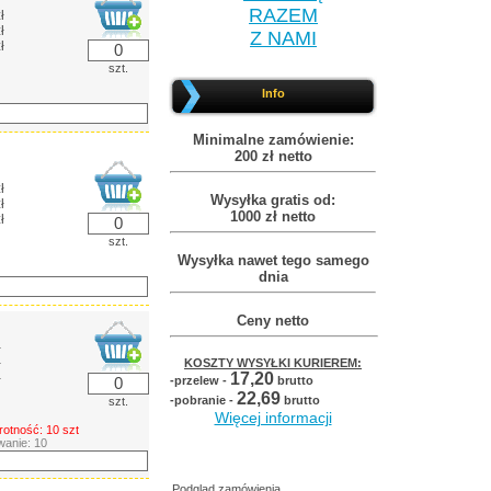
RAZEM
ł
ł
Z NAMI
ł
szt.
Info
Minimalne zamówienie:
200 zł netto
ł
Wysyłka gratis od:
ł
1000 zł netto
ł
szt.
Wysyłka nawet tego samego
dnia
Ceny netto
ł
ł
KOSZTY WYSYŁKI KURIEREM:
17,20
ł
-przelew -
brutto
22,69
-pobranie -
brutto
szt.
Więcej informacji
rotność: 10 szt
anie: 10
Podgląd zamówienia