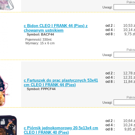
Pakow
Uwagi:
c Bidon CLEO I FRANK 44 (Pies) z
od 2 :
10,53 z
od 4 :
10,14 z
chowanym ustnikiem
od 8 :
9,75 z
Symbol: BACF44
Pojemność 330ml.
Wymiary: 15 x 6 cm
Pakow
Uwagi:
od 2 :
12,78 z
od 4 :
12,31 z
c Fartuszek do prac plastycznych 53x41
od 8 :
11,84 z
cm CLEO I FRANK 44 (Pies)
Symbol: FPPCF44
Pakow
Uwagi:
od 2 :
10,64 z
od 4 :
10,24 z
c Piórnik jednokomorowy 20,5x13x4 cm
od 8 :
9,85 z
CLEO I FRANK 40 (Pies)