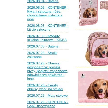
2026.08.04 - Baterie
2026.08.03 - KONTENER -
Kwiaty sztuczne: róże,
chryzantemy, ostróżki i
inne
2026.08.03 - KONTENER -
Liście sztuczne
2026.07.30 - Artykuły
szkolne i biurowe - KIDEA
2026.07.30 - Baterie
2026.07.29 - Stroiki
zalewane
2026.07.29 - Chemia
gospodarcza: proszki,
płyny, patyczki zapachowe,
odświeżacze powietrza i
inne
2026.07.28 - Ceraty,
obrusy, worki na śmieci
2026.07.28 - Maty stołowe
2026.07.28 - KONTENER -
Gąbki florystyczne