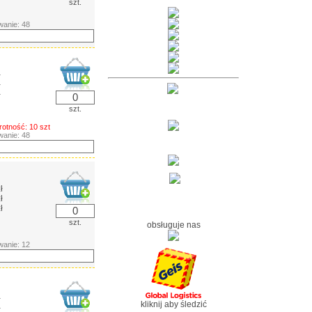
szt.
anie: 48
ł
ł
ł
szt.
rotność: 10 szt
anie: 48
ł
ł
ł
szt.
obsługuje nas
anie: 12
ł
kliknij aby śledzić
ł