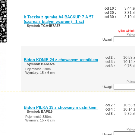
od 10 :
3,44 z
od 20 :
3,31 z
b Teczka z gumką A4 BACKUP 7 A 57
od 30 :
3,19 z
(czarna z białym wzorem) - 1 szt
Symbol: TGA4B7A57
tylko wielok
Pakow
Uwagi:
od 2 :
10,53 z
Bidon KONIE 24 z chowanym ustnikiem
od 4 :
10,14 z
Symbol: BAKO24
od 8 :
9,75 z
Pojemność 330ml.
Wymiary: 15 x 6 cm
Pakow
Uwagi:
od 2 :
10,53 z
Bidon PIŁKA 19 z chowanym ustnikiem
od 4 :
10,14 z
Symbol: BAPI19
od 8 :
9,75 z
Pojemność 330ml.
Wymiary: 15 x 6 cm
Pakow
Uwagi: