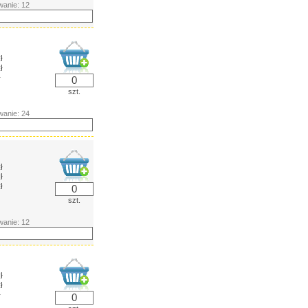
anie: 12
ł
ł
ł
szt.
anie: 24
ł
ł
ł
szt.
anie: 12
ł
ł
ł