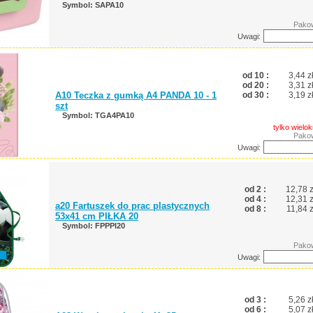
Symbol: SAPA10
Pakow
Uwagi:
od 10 :
3,44 z
od 20 :
3,31 z
A10 Teczka z gumką A4 PANDA 10 - 1
od 30 :
3,19 z
szt
Symbol: TGA4PA10
tylko wielok
Pakow
Uwagi:
od 2 :
12,78 z
od 4 :
12,31 z
a20 Fartuszek do prac plastycznych
od 8 :
11,84 z
53x41 cm PIŁKA 20
Symbol: FPPPI20
Pakow
Uwagi:
od 3 :
5,26 z
od 6 :
5,07 z