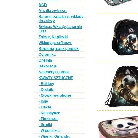
AGD
Art. dla zwierząt
Baterie, zapalarki, wkłady
do zniczy
Świece, Wkłady, Latarnie
LED
Znicze, Kapliczki
Wkłady parafinowe
Biżuteria, paski, breloki
Ceramika
Chemia
Dekoracje
Kosmetyki, uroda
KWIATY SZTUCZNE
- Bukiety
- Dodatki
- Główki wyrobowe
- Inne
- Liście
- Na łodydze
- Piankowe
- Stroiki
- W doniczce
- Wianki, Girlandy,