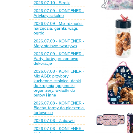
2026.07.10 - Stroiki
2026.07.09 - KONTENER -
Artykuły szkolne
2026.07.09 - Mix różności:
narzędzia, garnki, wagi,
ogród
2026.07.09 - KONTENER -
Maty stołowe tworzywo
2026.07.09 - KONTENER -
Party: torby prezentowe,
dekoracje
2026.07.08 - KONTENER -
Mix AGD: przybory
kuchenne, stolnice, deski
do krojenia, pojemniki,
organizery, wkładki do
butów i inne
2026.07.08 - KONTENER -
Blachy, formy do pieczenia,
tortownice
2026.07.06 - Zabawki
2026.07.06 - KONTENER -