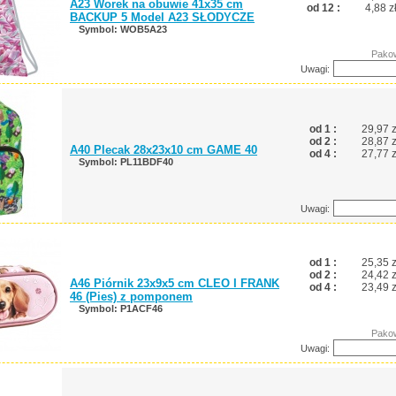
A23 Worek na obuwie 41x35 cm
od 12 :
4,88 z
BACKUP 5 Model A23 SŁODYCZE
Symbol: WOB5A23
Pakow
Uwagi:
od 1 :
29,97 z
od 2 :
28,87 z
A40 Plecak 28x23x10 cm GAME 40
od 4 :
27,77 z
Symbol: PL11BDF40
Uwagi:
od 1 :
25,35 z
od 2 :
24,42 z
A46 Piórnik 23x9x5 cm CLEO I FRANK
od 4 :
23,49 z
46 (Pies) z pomponem
Symbol: P1ACF46
Pakow
Uwagi: