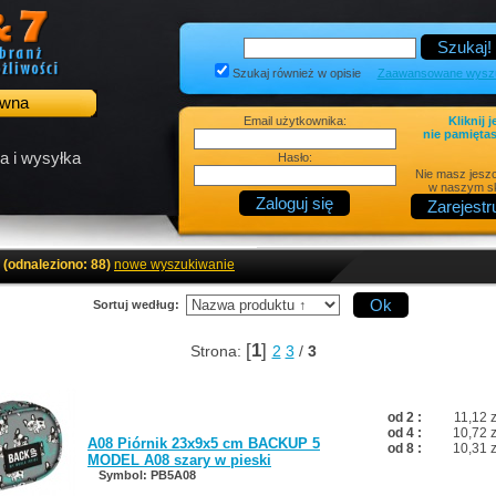
Szukaj również w opisie
Zaawansowane wyszu
ówna
Email użytkownika:
Kliknij j
nie pamiętas
a i wysyłka
Hasło:
Nie masz jesz
w naszym sk
(odnaleziono: 88)
nowe wyszukiwanie
Sortuj według:
[
1
]
Strona:
2
3
/
3
od 2 :
11,12 z
od 4 :
10,72 z
A08 Piórnik 23x9x5 cm BACKUP 5
od 8 :
10,31 z
MODEL A08 szary w pieski
Symbol: PB5A08