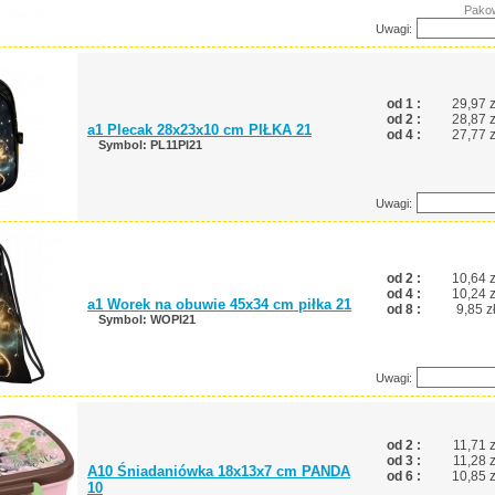
Pakow
Uwagi:
od 1 :
29,97 z
od 2 :
28,87 z
a1 Plecak 28x23x10 cm PIŁKA 21
od 4 :
27,77 z
Symbol: PL11PI21
Uwagi:
od 2 :
10,64 z
od 4 :
10,24 z
a1 Worek na obuwie 45x34 cm piłka 21
od 8 :
9,85 z
Symbol: WOPI21
Uwagi:
od 2 :
11,71 z
od 3 :
11,28 z
A10 Śniadaniówka 18x13x7 cm PANDA
od 6 :
10,85 z
10