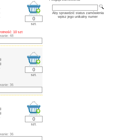
ł
ł
Aby sprawdzić status zamówienia
wpisz jego unikalny numer
ł
szt.
rotność: 10 szt
anie: 48
ł
ł
ł
szt.
anie: 36
ł
ł
ł
szt.
anie: 36