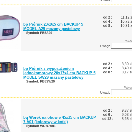
od 2 :
11,12 z
od 4 :
10,72 z
bp Piórnik 23x9x5 cm BACKUP 5
od 8 :
10,31 z
MODEL A29 mazany pastelowy
Symbol: PB5A29
Pakow
Uwagi:
od 2 :
8,80 z
od 4 :
8,49 z
bp Piórnik z wyposażeniem
od 8 :
8,17 z
jednokomorowy 20x13x4 cm BACKUP 5
MODEL SW29 mazany pastelowy
Symbol: PB5SW29
Pakow
Uwagi:
od 2 :
9,37 z
od 6 :
9,03 z
bq Worek na obuwie 45x35 cm BACKUP
od 12 :
8,68 z
7 A01 (kolorowy w kotki)
Symbol: WOB7A01