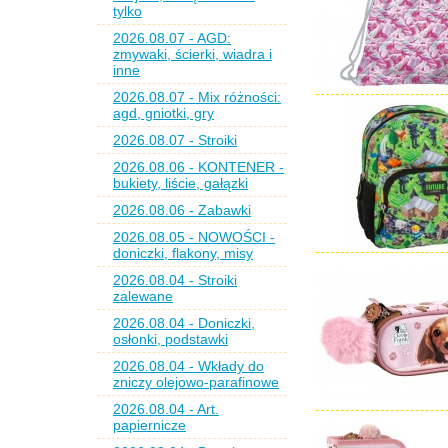
tylko
2026.08.07 - AGD:
zmywaki, ścierki, wiadra i
inne
2026.08.07 - Mix różności:
agd, gniotki, gry
2026.08.07 - Stroiki
2026.08.06 - KONTENER -
bukiety, liście, gałązki
2026.08.06 - Zabawki
2026.08.05 - NOWOŚCI -
doniczki, flakony, misy
2026.08.04 - Stroiki
zalewane
2026.08.04 - Doniczki,
osłonki, podstawki
2026.08.04 - Wkłady do
zniczy olejowo-parafinowe
2026.08.04 - Art.
papiernicze