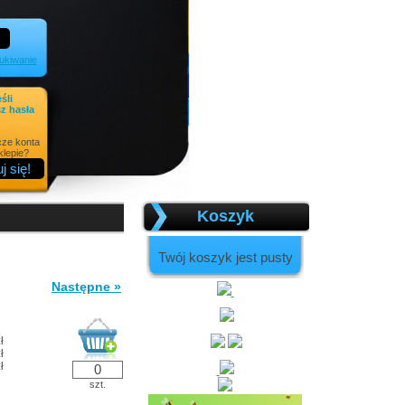
kiwanie
eśli
z hasła
cze konta
lepie?
Koszyk
Twój koszyk jest pusty
Następne »
ł
ł
ł
szt.