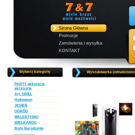
Strona Główna
Promocje
Zamówienia i wysyłka
KONTAKT
Wybierz kategorię
Wyszukiwarka (odnaleziono
PARTY dekoracje,
akcesoria
Art. GRILL
Halloween
JESIEŃ
OGRÓD
WALENTYNKI
WIELKANOC
Boże Narodzenie
-----------------