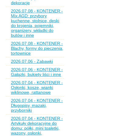
dekoracje
2026.07.08 - KONTENER -
Mix AGD: przybory
kuchenne, stolnice, deski
do krojenia, pojemniki,
organizery, wkładki do
butów i inne
2026.07.08 - KONTENER -
Blachy, formy do pieczenia,
tortownice
2026.07.06 - Zabawki
2026.07.06 - KONTENER -
Gałązki, bukiety liści i inne
2026.07.04 - KONTENER -
Osłonki, kosze, wianki
wiklinowe, rattanowe
2026.07.04 - KONTENER -
Długopisy, mazaki,
przyborniki
2026.07.04 - KONTENER -
Artykuły dekoracyjne do
domu: półki, mini toaletki,
wazony, osłonki,