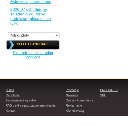
świeczniki, lustra i inne
2026.07.03 - Bidony,
śniadaniówki, torby
podróżne, plecaki i nie
tylko
SELECT LANGUAGE
Pls click for select other
language
O nas
Promocje
PREORDER
Regulamin
Nowości
SKL
Zamówienia i wysyłka
Opinie i komentarze
FAQ czyli często zadawane pytania
Reklamacje
Kontakt
Klienci pytają