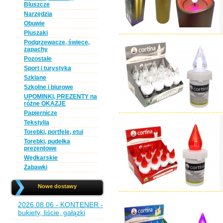
Bluszcze
Narzędzia
Obuwie
Pluszaki
Podgrzewacze, świece,
zapachy
Pozostałe
Sport i turystyka
Szklane
Szkolne i biurowe
UPOMINKI, PREZENTY na
różne OKAZJE
Papiernicze
Tekstylia
Torebki, portfele, etui
Torebki, pudełka
prezentowe
Wędkarskie
Zabawki
Nowe dostawy
2026.08.06 - KONTENER -
bukiety, liście, gałązki