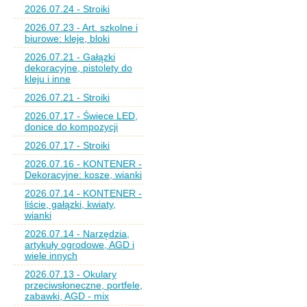
2026.07.24 - Stroiki
2026.07.23 - Art. szkolne i
biurowe: kleje, bloki
2026.07.21 - Gałązki
dekoracyjne, pistolety do
kleju i inne
2026.07.21 - Stroiki
2026.07.17 - Świece LED,
donice do kompozycji
2026.07.17 - Stroiki
2026.07.16 - KONTENER -
Dekoracyjne: kosze, wianki
2026.07.14 - KONTENER -
liście, gałązki, kwiaty,
wianki
2026.07.14 - Narzędzia,
artykuły ogrodowe, AGD i
wiele innych
2026.07.13 - Okulary
przeciwsłoneczne, portfele,
zabawki, AGD - mix