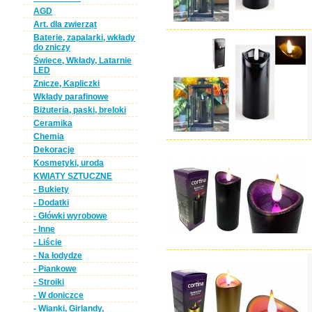
AGD
Art. dla zwierząt
Baterie, zapalarki, wkłady
do zniczy
Świece, Wkłady, Latarnie
LED
Znicze, Kapliczki
Wkłady parafinowe
Biżuteria, paski, breloki
Ceramika
Chemia
Dekoracje
Kosmetyki, uroda
KWIATY SZTUCZNE
- Bukiety
- Dodatki
- Główki wyrobowe
- Inne
- Liście
- Na łodydze
- Piankowe
- Stroiki
- W doniczce
- Wianki, Girlandy,