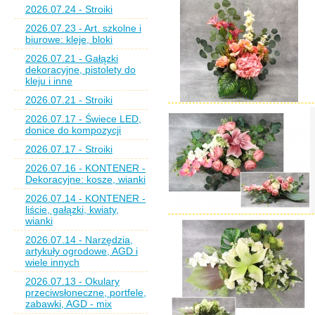
2026.07.24 - Stroiki
2026.07.23 - Art. szkolne i
biurowe: kleje, bloki
2026.07.21 - Gałązki
dekoracyjne, pistolety do
kleju i inne
2026.07.21 - Stroiki
2026.07.17 - Świece LED,
donice do kompozycji
2026.07.17 - Stroiki
2026.07.16 - KONTENER -
Dekoracyjne: kosze, wianki
2026.07.14 - KONTENER -
liście, gałązki, kwiaty,
wianki
2026.07.14 - Narzędzia,
artykuły ogrodowe, AGD i
wiele innych
2026.07.13 - Okulary
przeciwsłoneczne, portfele,
zabawki, AGD - mix