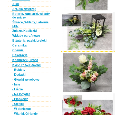
AGD
Art. dla zwierząt
Baterie, zapalarki, wkłady
do zniczy
Świece, Wkłady, Latarnie
LED
Znicze, Kapliczki
Wkłady parafinowe
Biżuteria, paski, breloki
Ceramika
Chemia
Dekoracje
Kosmetyki, uroda
KWIATY SZTUCZNE
- Bukiety
- Dodatki
- Główki wyrobowe
- Inne
- Liście
- Na łodydze
- Piankowe
- Stroiki
- W doniczce
- Wianki, Girlandy,