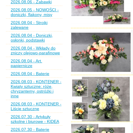
2026.08.06 - Zabawki
2026.08.05 - NOWOŚCI -
doniczki, flakony, misy
2026.08.04 - Stroiki
zalewane
2026.08.04 - Doniczki,
osłonki, podstawki
2026.08.04 - Wkłady do
zniczy olejowo-parafinowe
2026.08.04 - Art.
papiernicze
2026.08.04 - Baterie
2026.08.03 - KONTENER -
Kwiaty sztuczne: róże,
chryzantemy, ostróżki i
inne
2026.08.03 - KONTENER -
Liście sztuczne
2026.07.30 - Artykuły
szkolne i biurowe - KIDEA
2026.07.30 - Baterie