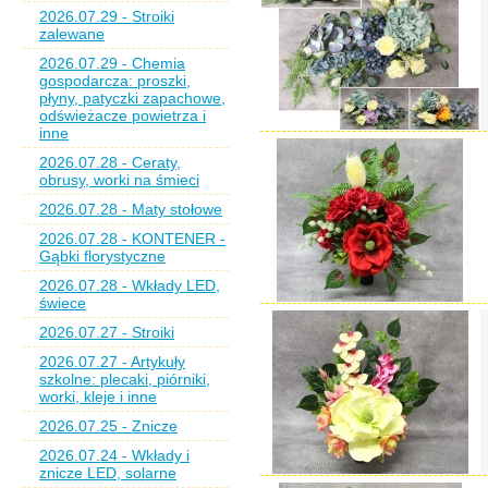
2026.07.29 - Stroiki
zalewane
2026.07.29 - Chemia
gospodarcza: proszki,
płyny, patyczki zapachowe,
odświeżacze powietrza i
inne
2026.07.28 - Ceraty,
obrusy, worki na śmieci
2026.07.28 - Maty stołowe
2026.07.28 - KONTENER -
Gąbki florystyczne
2026.07.28 - Wkłady LED,
świece
2026.07.27 - Stroiki
2026.07.27 - Artykuły
szkolne: plecaki, piórniki,
worki, kleje i inne
2026.07.25 - Znicze
2026.07.24 - Wkłady i
znicze LED, solarne