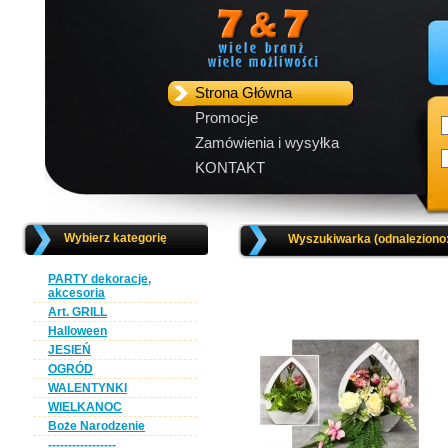
Strona Główna
Promocje
Zamówienia i wysyłka
KONTAKT
Wybierz kategorię
Wyszukiwarka (odnaleziono
PARTY dekoracje,
akcesoria
Art. GRILL
Halloween
JESIEŃ
OGRÓD
WALENTYNKI
WIELKANOC
Boże Narodzenie
-----------------