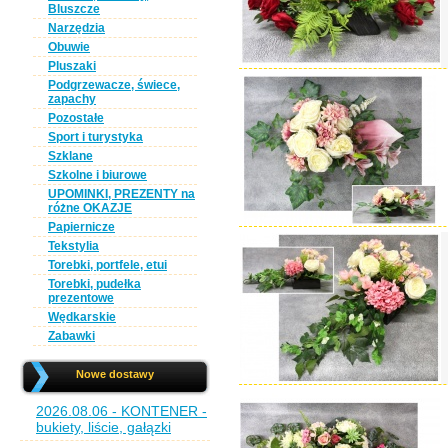
Bluszcze
Narzędzia
Obuwie
Pluszaki
Podgrzewacze, świece,
zapachy
Pozostałe
Sport i turystyka
Szklane
Szkolne i biurowe
UPOMINKI, PREZENTY na
różne OKAZJE
Papiernicze
Tekstylia
Torebki, portfele, etui
Torebki, pudełka
prezentowe
Wędkarskie
Zabawki
Nowe dostawy
2026.08.06 - KONTENER -
bukiety, liście, gałązki