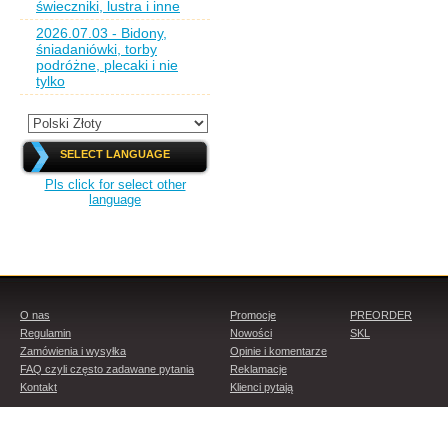
świeczniki, lustra i inne
2026.07.03 - Bidony,
śniadaniówki, torby
podróżne, plecaki i nie
tylko
SELECT LANGUAGE
Pls click for select other
language
O nas
Promocje
PREORDER
Regulamin
Nowości
SKL
Zamówienia i wysyłka
Opinie i komentarze
FAQ czyli często zadawane pytania
Reklamacje
Kontakt
Klienci pytają