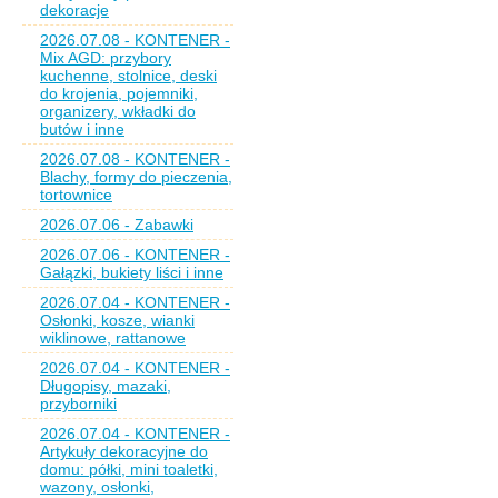
dekoracje
2026.07.08 - KONTENER -
Mix AGD: przybory
kuchenne, stolnice, deski
do krojenia, pojemniki,
organizery, wkładki do
butów i inne
2026.07.08 - KONTENER -
Blachy, formy do pieczenia,
tortownice
2026.07.06 - Zabawki
2026.07.06 - KONTENER -
Gałązki, bukiety liści i inne
2026.07.04 - KONTENER -
Osłonki, kosze, wianki
wiklinowe, rattanowe
2026.07.04 - KONTENER -
Długopisy, mazaki,
przyborniki
2026.07.04 - KONTENER -
Artykuły dekoracyjne do
domu: półki, mini toaletki,
wazony, osłonki,