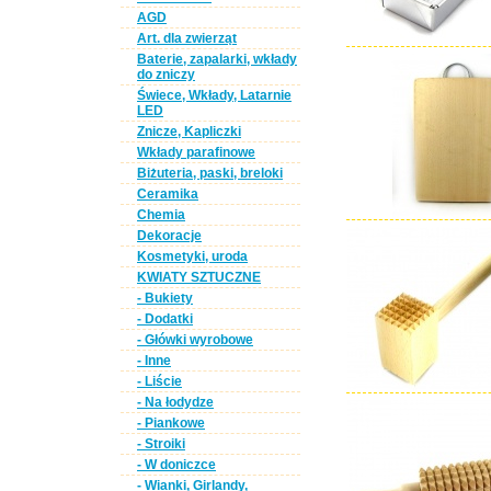
AGD
Art. dla zwierząt
Baterie, zapalarki, wkłady
do zniczy
Świece, Wkłady, Latarnie
LED
Znicze, Kapliczki
Wkłady parafinowe
Biżuteria, paski, breloki
Ceramika
Chemia
Dekoracje
Kosmetyki, uroda
KWIATY SZTUCZNE
- Bukiety
- Dodatki
- Główki wyrobowe
- Inne
- Liście
- Na łodydze
- Piankowe
- Stroiki
- W doniczce
- Wianki, Girlandy,