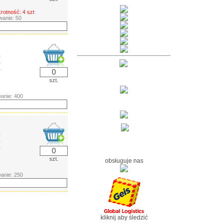
krotność: 4 szt
anie: 50
ł
ł
ł
szt.
anie: 400
ł
ł
ł
szt.
obsługuje nas
anie: 250
kliknij aby śledzić