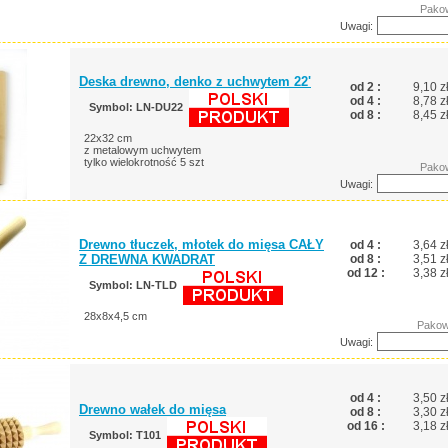
Pakow
Uwagi:
Deska drewno, denko z uchwytem 22'
od 2 :
9,10 z
od 4 :
8,78 z
Symbol: LN-DU22
od 8 :
8,45 z
22x32 cm
z metalowym uchwytem
tylko wielokrotność 5 szt
Pakow
Uwagi:
Drewno tłuczek, młotek do mięsa CAŁY
od 4 :
3,64 z
Z DREWNA KWADRAT
od 8 :
3,51 z
od 12 :
3,38 z
Symbol: LN-TLD
28x8x4,5 cm
Pakow
Uwagi:
od 4 :
3,50 z
Drewno wałek do mięsa
od 8 :
3,30 z
od 16 :
3,18 z
Symbol: T101