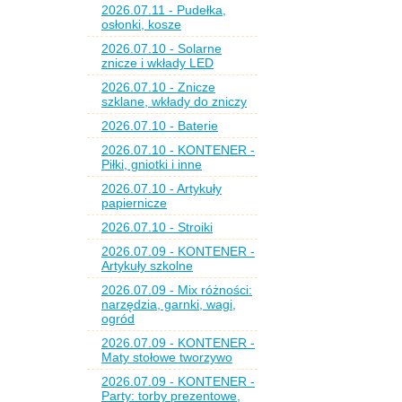
2026.07.11 - Pudełka,
osłonki, kosze
2026.07.10 - Solarne
znicze i wkłady LED
2026.07.10 - Znicze
szklane, wkłady do zniczy
2026.07.10 - Baterie
2026.07.10 - KONTENER -
Piłki, gniotki i inne
2026.07.10 - Artykuły
papiernicze
2026.07.10 - Stroiki
2026.07.09 - KONTENER -
Artykuły szkolne
2026.07.09 - Mix różności:
narzędzia, garnki, wagi,
ogród
2026.07.09 - KONTENER -
Maty stołowe tworzywo
2026.07.09 - KONTENER -
Party: torby prezentowe,