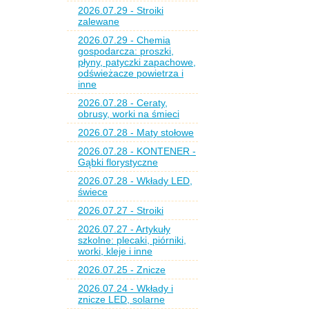
2026.07.29 - Stroiki
zalewane
2026.07.29 - Chemia
gospodarcza: proszki,
płyny, patyczki zapachowe,
odświeżacze powietrza i
inne
2026.07.28 - Ceraty,
obrusy, worki na śmieci
2026.07.28 - Maty stołowe
2026.07.28 - KONTENER -
Gąbki florystyczne
2026.07.28 - Wkłady LED,
świece
2026.07.27 - Stroiki
2026.07.27 - Artykuły
szkolne: plecaki, piórniki,
worki, kleje i inne
2026.07.25 - Znicze
2026.07.24 - Wkłady i
znicze LED, solarne