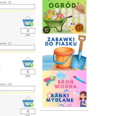
anie: 25
ł
ł
ł
szt.
anie: 10
ł
ł
ł
szt.
anie: 100
ł
ł
ł
szt.