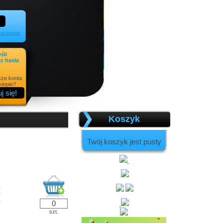
kiwanie
eśli
z hasła
cze konta
lepie?
Koszyk
Twój koszyk jest pusty
ł
ł
ł
szt.