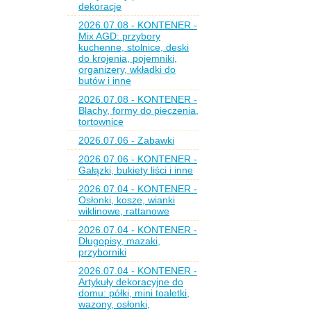
dekoracje
2026.07.08 - KONTENER -
Mix AGD: przybory
kuchenne, stolnice, deski
do krojenia, pojemniki,
organizery, wkładki do
butów i inne
2026.07.08 - KONTENER -
Blachy, formy do pieczenia,
tortownice
2026.07.06 - Zabawki
2026.07.06 - KONTENER -
Gałązki, bukiety liści i inne
2026.07.04 - KONTENER -
Osłonki, kosze, wianki
wiklinowe, rattanowe
2026.07.04 - KONTENER -
Długopisy, mazaki,
przyborniki
2026.07.04 - KONTENER -
Artykuły dekoracyjne do
domu: półki, mini toaletki,
wazony, osłonki,