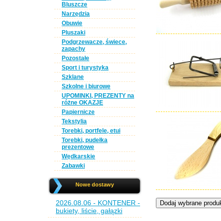
Bluszcze
Narzędzia
Obuwie
Pluszaki
Podgrzewacze, świece,
zapachy
Pozostałe
Sport i turystyka
Szklane
Szkolne i biurowe
UPOMINKI, PREZENTY na
różne OKAZJE
Papiernicze
Tekstylia
Torebki, portfele, etui
Torebki, pudełka
prezentowe
Wędkarskie
Zabawki
Nowe dostawy
2026.08.06 - KONTENER -
bukiety, liście, gałązki