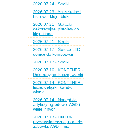
2026.07.24 - Stroiki
2026.07.23 - Art. szkolne i
biurowe: kleje, bloki
2026.07.21 - Gałązki
dekoracyjne, pistolety do
kleju i inne
2026.07.21 - Stroiki
2026.07.17 - Świece LED,
donice do kompozycji
2026.07.17 - Stroiki
2026.07.16 - KONTENER -
Dekoracyjne: kosze, wianki
2026.07.14 - KONTENER -
liście, gałązki, kwiaty,
wianki
2026.07.14 - Narzędzia,
artykuły ogrodowe, AGD i
wiele innych
2026.07.13 - Okulary
przeciwsłoneczne, portfele,
zabawki, AGD - mix