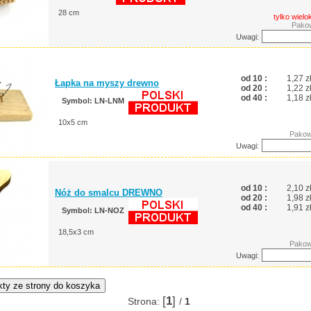
28 cm
tylko wielo
Pakow
Uwagi:
od 10 :
1,27 z
Łapka na myszy drewno
od 20 :
1,22 z
od 40 :
1,18 z
Symbol: LN-LNM
10x5 cm
Pakow
Uwagi:
od 10 :
2,10 z
Nóż do smalcu DREWNO
od 20 :
1,98 z
od 40 :
1,91 z
Symbol: LN-NOZ
18,5x3 cm
Pakow
Uwagi:
[
1
]
Strona:
/
1