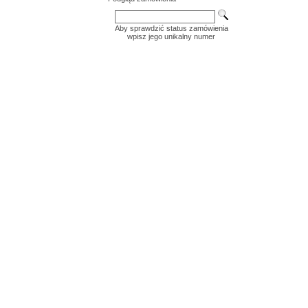
Aby sprawdzić status zamówienia
wpisz jego unikalny numer