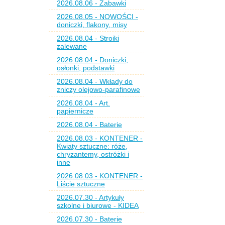
2026.08.06 - Zabawki
2026.08.05 - NOWOŚCI -
doniczki, flakony, misy
2026.08.04 - Stroiki
zalewane
2026.08.04 - Doniczki,
osłonki, podstawki
2026.08.04 - Wkłady do
zniczy olejowo-parafinowe
2026.08.04 - Art.
papiernicze
2026.08.04 - Baterie
2026.08.03 - KONTENER -
Kwiaty sztuczne: róże,
chryzantemy, ostróżki i
inne
2026.08.03 - KONTENER -
Liście sztuczne
2026.07.30 - Artykuły
szkolne i biurowe - KIDEA
2026.07.30 - Baterie