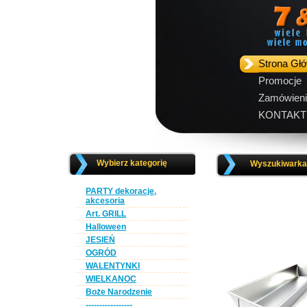
Strona Gł
Promocje
Zamówieni
KONTAKT
Wybierz kategorię
Wyszukiwarka 
PARTY dekoracje,
akcesoria
Art. GRILL
Halloween
JESIEŃ
OGRÓD
WALENTYNKI
WIELKANOC
Boże Narodzenie
-----------------