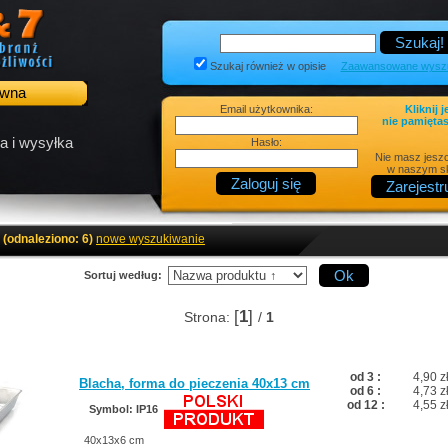
Szukaj również w opisie
Zaawansowane wyszu
ówna
Email użytkownika:
Kliknij j
nie pamiętas
a i wysyłka
Hasło:
Nie masz jesz
w naszym sk
(odnaleziono: 6)
nowe wyszukiwanie
Sortuj według:
[
1
]
Strona:
/
1
od 3 :
4,90 z
Blacha, forma do pieczenia 40x13 cm
od 6 :
4,73 z
od 12 :
4,55 z
Symbol: IP16
40x13x6 cm