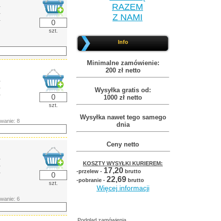
RAZEM
ł
ł
Z NAMI
ł
szt.
Info
Minimalne zamówienie:
200 zł netto
ł
ł
Wysyłka gratis od:
ł
1000 zł netto
szt.
Wysyłka nawet tego samego
wanie: 8
dnia
Ceny netto
ł
KOSZTY WYSYŁKI KURIEREM:
ł
17,20
-przelew -
brutto
ł
22,69
-pobranie -
brutto
szt.
Więcej informacji
wanie: 6
Podgląd zamówienia