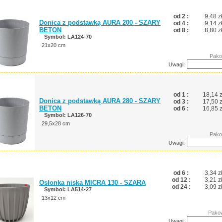
od 2 :
9,48 z
Donica z podstawką AURA 200 - SZARY
od 4 :
9,14 z
BETON
od 8 :
8,80 z
Symbol: LA124-70
21x20 cm
Pako
Uwagi:
od 1 :
18,14 z
Donica z podstawką AURA 280 - SZARY
od 3 :
17,50 z
BETON
od 6 :
16,85 z
Symbol: LA126-70
29,5x28 cm
Pako
Uwagi:
od 6 :
3,34 z
od 12 :
3,21 z
Osłonka niska MICRA 130 - SZARA
od 24 :
3,09 z
Symbol: LA514-27
13x12 cm
Pakow
Uwagi: