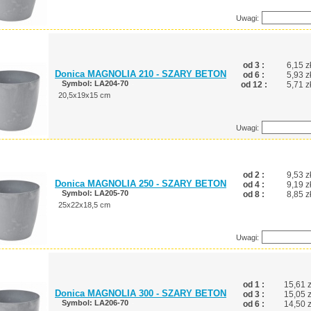
Uwagi:
od 3 :
6,15 z
Donica MAGNOLIA 210 - SZARY BETON
od 6 :
5,93 z
Symbol: LA204-70
od 12 :
5,71 z
20,5x19x15 cm
Uwagi:
od 2 :
9,53 z
Donica MAGNOLIA 250 - SZARY BETON
od 4 :
9,19 z
Symbol: LA205-70
od 8 :
8,85 z
25x22x18,5 cm
Uwagi:
od 1 :
15,61 z
Donica MAGNOLIA 300 - SZARY BETON
od 3 :
15,05 z
Symbol: LA206-70
od 6 :
14,50 z