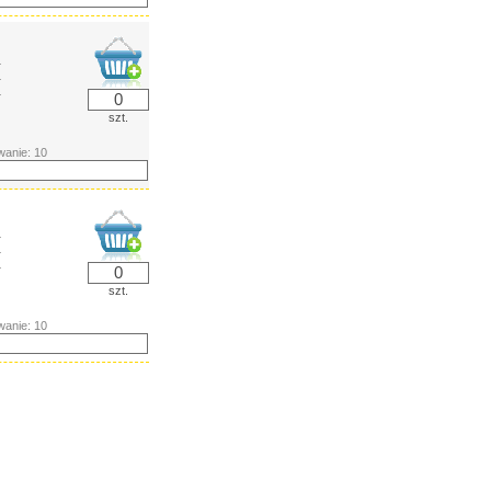
ł
ł
ł
szt.
anie: 10
ł
ł
ł
szt.
anie: 10