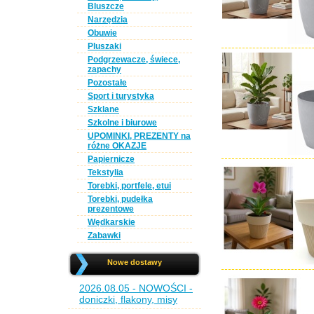
Bluszcze
Narzędzia
Obuwie
Pluszaki
Podgrzewacze, świece,
zapachy
Pozostałe
Sport i turystyka
Szklane
Szkolne i biurowe
UPOMINKI, PREZENTY na
różne OKAZJE
Papiernicze
Tekstylia
Torebki, portfele, etui
Torebki, pudełka
prezentowe
Wędkarskie
Zabawki
Nowe dostawy
2026.08.05 - NOWOŚCI -
doniczki, flakony, misy