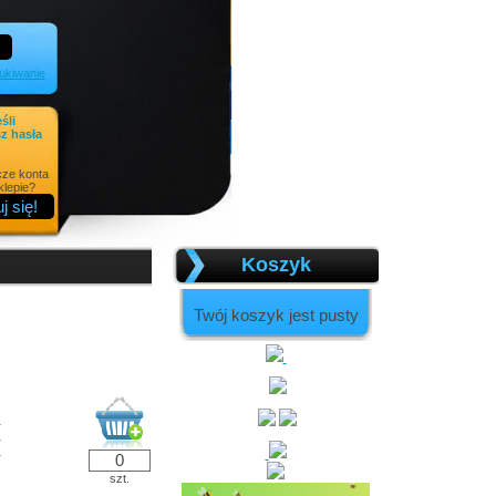
kiwanie
eśli
z hasła
cze konta
lepie?
Koszyk
Twój koszyk jest pusty
ł
ł
ł
szt.