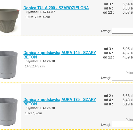
od 3 :
6,54 z
Donica TULA 200 - SZAROZIELONA
od 6 :
6,30 z
Symbol: LA714-87
od 12 :
6,07 z
19,5x17,5x14 cm
Uwagi:
od 3 :
5,05 z
Donica z podstawką AURA 145 - SZARY
od 6 :
4,87 z
BETON
od 12 :
4,69 z
Symbol: LA122-70
14,5x14,5 cm
Pako
Uwagi:
od 2 :
6,66 z
Donica z podstawką AURA 175 - SZARY
od 4 :
6,43 z
BETON
od 8 :
6,19 z
Symbol: LA123-70
18x17,5 cm
Pako
Uwagi: