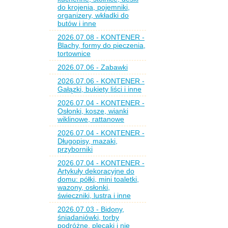
do krojenia, pojemniki,
organizery, wkładki do
butów i inne
2026.07.08 - KONTENER -
Blachy, formy do pieczenia,
tortownice
2026.07.06 - Zabawki
2026.07.06 - KONTENER -
Gałązki, bukiety liści i inne
2026.07.04 - KONTENER -
Osłonki, kosze, wianki
wiklinowe, rattanowe
2026.07.04 - KONTENER -
Długopisy, mazaki,
przyborniki
2026.07.04 - KONTENER -
Artykuły dekoracyjne do
domu: półki, mini toaletki,
wazony, osłonki,
świeczniki, lustra i inne
2026.07.03 - Bidony,
śniadaniówki, torby
podróżne, plecaki i nie