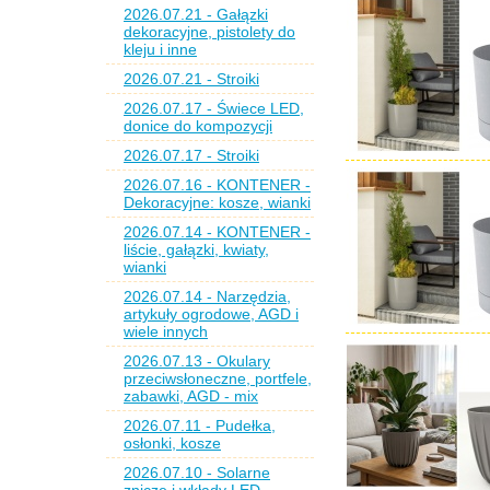
2026.07.21 - Gałązki
dekoracyjne, pistolety do
kleju i inne
2026.07.21 - Stroiki
2026.07.17 - Świece LED,
donice do kompozycji
2026.07.17 - Stroiki
2026.07.16 - KONTENER -
Dekoracyjne: kosze, wianki
2026.07.14 - KONTENER -
liście, gałązki, kwiaty,
wianki
2026.07.14 - Narzędzia,
artykuły ogrodowe, AGD i
wiele innych
2026.07.13 - Okulary
przeciwsłoneczne, portfele,
zabawki, AGD - mix
2026.07.11 - Pudełka,
osłonki, kosze
2026.07.10 - Solarne