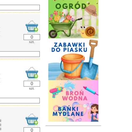
ł
ł
ł
szt.
ł
ł
ł
szt.
ł
ł
ł