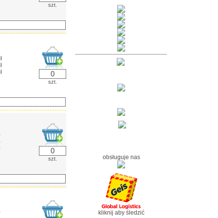
szt.
ł
ł
ł
szt.
ł
ł
ł
obsługuje nas
szt.
ł
kliknij aby śledzić