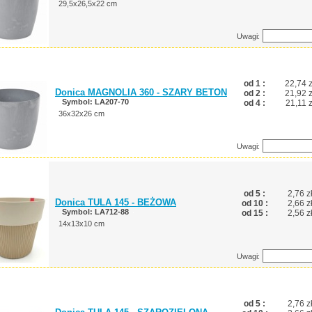
29,5x26,5x22 cm
Uwagi:
od 1 :
22,74 z
Donica MAGNOLIA 360 - SZARY BETON
od 2 :
21,92 z
Symbol: LA207-70
od 4 :
21,11 z
36x32x26 cm
Uwagi:
od 5 :
2,76 z
Donica TULA 145 - BEŻOWA
od 10 :
2,66 z
Symbol: LA712-88
od 15 :
2,56 z
14x13x10 cm
Uwagi:
od 5 :
2,76 z