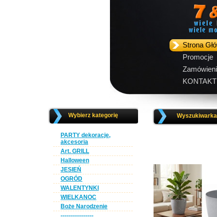
Strona Gł
Promocje
Zamówieni
KONTAKT
Wybierz kategorię
Wyszukiwarka 
PARTY dekoracje,
akcesoria
Art. GRILL
Halloween
JESIEŃ
OGRÓD
WALENTYNKI
WIELKANOC
Boże Narodzenie
-----------------