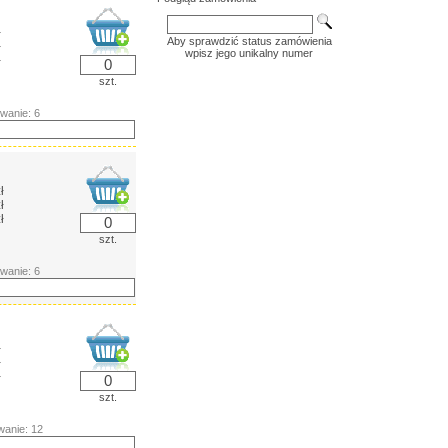
ł
Aby sprawdzić status zamówienia
ł
wpisz jego unikalny numer
ł
szt.
wanie: 6
ł
ł
ł
szt.
wanie: 6
ł
ł
ł
szt.
anie: 12