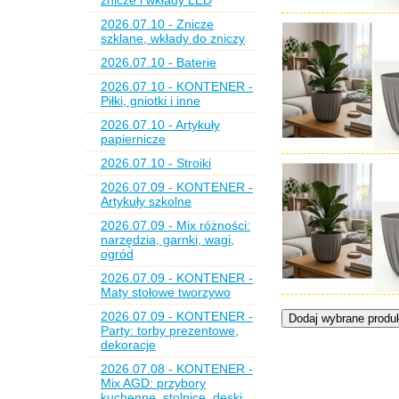
znicze i wkłady LED
2026.07.10 - Znicze
szklane, wkłady do zniczy
2026.07.10 - Baterie
2026.07.10 - KONTENER -
Piłki, gniotki i inne
2026.07.10 - Artykuły
papiernicze
2026.07.10 - Stroiki
2026.07.09 - KONTENER -
Artykuły szkolne
2026.07.09 - Mix różności:
narzędzia, garnki, wagi,
ogród
2026.07.09 - KONTENER -
Maty stołowe tworzywo
2026.07.09 - KONTENER -
Party: torby prezentowe,
dekoracje
2026.07.08 - KONTENER -
Mix AGD: przybory
kuchenne, stolnice, deski