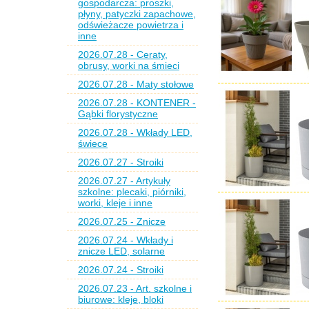
gospodarcza: proszki,
płyny, patyczki zapachowe,
odświeżacze powietrza i
inne
2026.07.28 - Ceraty,
obrusy, worki na śmieci
2026.07.28 - Maty stołowe
2026.07.28 - KONTENER -
Gąbki florystyczne
2026.07.28 - Wkłady LED,
świece
2026.07.27 - Stroiki
2026.07.27 - Artykuły
szkolne: plecaki, piórniki,
worki, kleje i inne
2026.07.25 - Znicze
2026.07.24 - Wkłady i
znicze LED, solarne
2026.07.24 - Stroiki
2026.07.23 - Art. szkolne i
biurowe: kleje, bloki