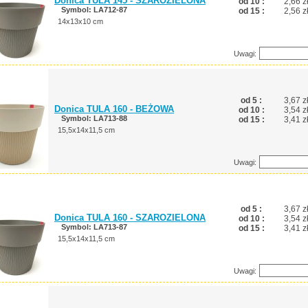
Donica TULA 145 - SZAROZIELONA
od 10 :
2,66 z
Symbol: LA712-87
od 15 :
2,56 z
14x13x10 cm
Uwagi:
od 5 :
3,67 z
Donica TULA 160 - BEŻOWA
od 10 :
3,54 z
Symbol: LA713-88
od 15 :
3,41 z
15,5x14x11,5 cm
Uwagi:
od 5 :
3,67 z
Donica TULA 160 - SZAROZIELONA
od 10 :
3,54 z
Symbol: LA713-87
od 15 :
3,41 z
15,5x14x11,5 cm
Uwagi: