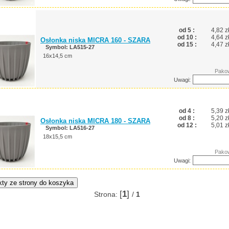
od 5 :
4,82 z
od 10 :
4,64 z
Osłonka niska MICRA 160 - SZARA
od 15 :
4,47 z
Symbol: LA515-27
16x14,5 cm
Pakow
Uwagi:
od 4 :
5,39 z
od 8 :
5,20 z
Osłonka niska MICRA 180 - SZARA
od 12 :
5,01 z
Symbol: LA516-27
18x15,5 cm
Pakow
Uwagi:
[
1
]
Strona:
/
1