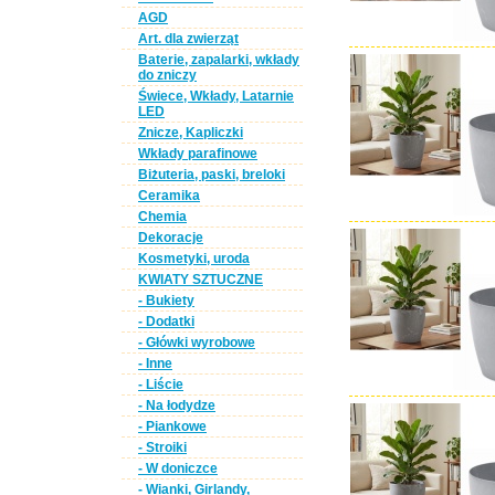
AGD
Art. dla zwierząt
Baterie, zapalarki, wkłady
do zniczy
Świece, Wkłady, Latarnie
LED
Znicze, Kapliczki
Wkłady parafinowe
Biżuteria, paski, breloki
Ceramika
Chemia
Dekoracje
Kosmetyki, uroda
KWIATY SZTUCZNE
- Bukiety
- Dodatki
- Główki wyrobowe
- Inne
- Liście
- Na łodydze
- Piankowe
- Stroiki
- W doniczce
- Wianki, Girlandy,