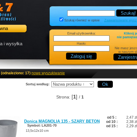
Szukaj również w opisie
Zaawansowane wyszu
ówna
Email użytkownika:
Kliknij j
nie pamiętas
a i wysyłka
Hasło:
Nie masz jesz
w naszym sk
(odnaleziono: 17)
nowe wyszukiwanie
Sortuj według:
[
1
]
Strona:
/
1
od 5 :
2,47 z
Donica MAGNOLIA 135 - SZARY BETON
od 10 :
2,38 z
Symbol: LA201-70
od 15 :
2,29 z
13,5x12x10 cm