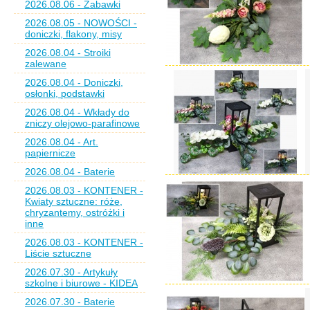
2026.08.06 - Zabawki
2026.08.05 - NOWOŚCI -
doniczki, flakony, misy
2026.08.04 - Stroiki
zalewane
2026.08.04 - Doniczki,
osłonki, podstawki
2026.08.04 - Wkłady do
zniczy olejowo-parafinowe
2026.08.04 - Art.
papiernicze
2026.08.04 - Baterie
2026.08.03 - KONTENER -
Kwiaty sztuczne: róże,
chryzantemy, ostróżki i
inne
2026.08.03 - KONTENER -
Liście sztuczne
2026.07.30 - Artykuły
szkolne i biurowe - KIDEA
2026.07.30 - Baterie