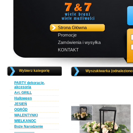
Strona Główna
Promocje
Zamówienia i wysyłka
KONTAKT
Wybierz kategorię
Wyszukiwarka (odnaleziono
PARTY dekoracje,
akcesoria
Art. GRILL
Halloween
JESIEŃ
OGRÓD
WALENTYNKI
WIELKANOC
Boże Narodzenie
-----------------