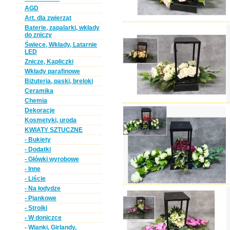
AGD
Art. dla zwierząt
Baterie, zapalarki, wkłady
do zniczy
Świece, Wkłady, Latarnie
LED
Znicze, Kapliczki
Wkłady parafinowe
Biżuteria, paski, breloki
Ceramika
Chemia
Dekoracje
Kosmetyki, uroda
KWIATY SZTUCZNE
- Bukiety
- Dodatki
- Główki wyrobowe
- Inne
- Liście
- Na łodydze
- Piankowe
- Stroiki
- W doniczce
- Wianki, Girlandy,