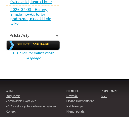
świeczniki, lustra i inne
2026.07.03 - Bidony,
śniadaniówki, torby
podróżne, plecaki i nie
tylko
SELECT LANGUAGE
Pls click for select other
language
O nas
Promocje
PREORDER
Regulamin
Nowości
SKL
Zamówienia i wysyłka
Opinie i komentarze
FAQ czyli często zadawane pytania
Reklamacje
Kontakt
Klienci pytają