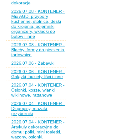
dekoracje
2026.07.08 - KONTENER -
Mix AGD: przybory
kuchenne, stolnice, deski
do krojenia, pojemniki,
organizery, wkładki do
butów i inne
2026.07.08 - KONTENER -
Blachy, formy do pieczenia,
tortownice
2026.07.06 - Zabawki
2026.07.06 - KONTENER -
Gałązki, bukiety liści i inne
2026.07.04 - KONTENER -
Osłonki, kosze, wianki
wiklinowe, rattanowe
2026.07.04 - KONTENER -
Długopisy, mazaki,
przyborniki
2026.07.04 - KONTENER -
Artykuły dekoracyjne do
domu: półki, mini toaletki,
wazony, osłonki,