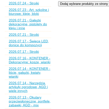
2026.07.24 - Stroiki
2026.07.23 - Art. szkolne i
biurowe: kleje, bloki
2026.07.21 - Gałązki
dekoracyjne, pistolety do
kleju i inne
2026.07.21 - Stroiki
2026.07.17 - Świece LED,
donice do kompozycji
2026.07.17 - Stroiki
2026.07.16 - KONTENER -
Dekoracyjne: kosze, wianki
2026.07.14 - KONTENER -
liście, gałązki, kwiaty,
wianki
2026.07.14 - Narzędzia,
artykuły ogrodowe, AGD i
wiele innych
2026.07.13 - Okulary
przeciwsłoneczne, portfele,
zabawki, AGD - mix