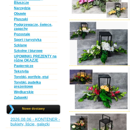
Bluszcze
Narzędzia
Obuwie
Pluszaki
Podgrzewacze, świece,
zapachy
Pozostałe
Sport i turystyka
Szklane
Szkolne i biurowe
UPOMINKI, PREZENTY na
różne OKAZJE
Papiernicze
Tekstylia
Torebki, portfele, etui
Torebki, pudełka
prezentowe
Wędkarskie
Zabawki
Nowe dostawy
2026.08.06 - KONTENER -
bukiety, liście, gałązki