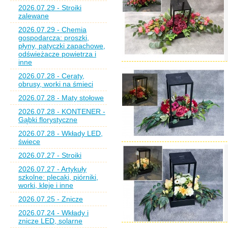
2026.07.29 - Stroiki
zalewane
2026.07.29 - Chemia
gospodarcza: proszki,
płyny, patyczki zapachowe,
odświeżacze powietrza i
inne
2026.07.28 - Ceraty,
obrusy, worki na śmieci
2026.07.28 - Maty stołowe
2026.07.28 - KONTENER -
Gąbki florystyczne
2026.07.28 - Wkłady LED,
świece
2026.07.27 - Stroiki
2026.07.27 - Artykuły
szkolne: plecaki, piórniki,
worki, kleje i inne
2026.07.25 - Znicze
2026.07.24 - Wkłady i
znicze LED, solarne