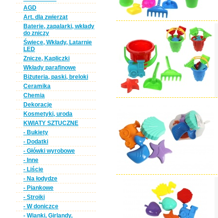
AGD
Art. dla zwierząt
Baterie, zapalarki, wkłady
do zniczy
Świece, Wkłady, Latarnie
LED
Znicze, Kapliczki
Wkłady parafinowe
Biżuteria, paski, breloki
Ceramika
Chemia
Dekoracje
Kosmetyki, uroda
KWIATY SZTUCZNE
- Bukiety
- Dodatki
- Główki wyrobowe
- Inne
- Liście
- Na łodydze
- Piankowe
- Stroiki
- W doniczce
- Wianki, Girlandy,