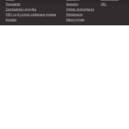
Regulamin
Nowości
SKL
Zamówienia i wysyłka
Opinie i komentarze
FAQ czyli często zadawane pytania
Reklamacje
Kontakt
Klienci pytają