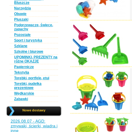
Bluszcze
Narzędzia
Obuwie
Pluszaki
Podgrzewacze, świece,
zapachy
Pozostałe
Sport i turystyka
Szklane
Szkolne i biurowe
UPOMINKI, PREZENTY na
różne OKAZJE
Papiernicze
Tekstylia
Torebki, portfele, etui
Torebki, pudełka
prezentowe
Wędkarskie
Zabawki
Nowe dostawy
2026.08.07 - AGD:
zmywaki, ścierki, wiadra i
inne