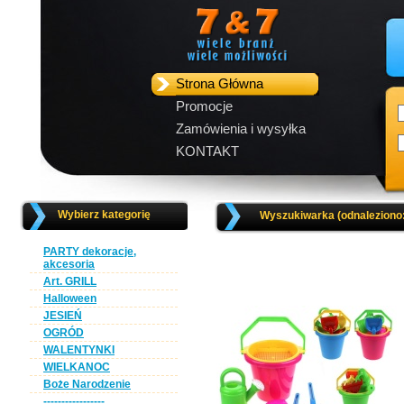
Strona Główna
Promocje
Zamówienia i wysyłka
KONTAKT
Wybierz kategorię
Wyszukiwarka (odnaleziono
PARTY dekoracje,
akcesoria
Art. GRILL
Halloween
JESIEŃ
OGRÓD
WALENTYNKI
WIELKANOC
Boże Narodzenie
-----------------