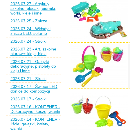
2026.07.27 - Artykuły
szkolne: plecaki, piórniki,
worki, kleje i inne
2026.07.25 - Znicze
2026.07.24 - Wkłady i
znicze LED, solarne
2026.07.24 - Stroiki
2026.07.23 - Art. szkolne i
biurowe: kleje, bloki
2026.07.21 - Gałązki
dekoracyjne, pistolety do
kleju i inne
2026.07.21 - Stroiki
2026.07.17 - Świece LED,
donice do kompozycji
2026.07.17 - Stroiki
2026.07.16 - KONTENER -
Dekoracyjne: kosze, wianki
2026.07.14 - KONTENER -
liście, gałązki, kwiaty,
wianki