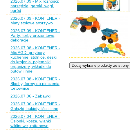
2026.07.09 - Mix różności:
narzędzia, garnki, wagi,
ogród
2026.07.09 - KONTENER -
Maty stołowe tworzywo
2026.07.09 - KONTENER -
Party: torby prezentowe,
dekoracje
2026.07.08 - KONTENER -
Mix AGD: przybory
kuchenne, stolnice, deski
do krojenia, pojemniki,
organizery, wkładki do
butów i inne
2026.07.08 - KONTENER -
Blachy, formy do pieczenia,
tortownice
2026.07.06 - Zabawki
2026.07.06 - KONTENER -
Gałązki, bukiety liści i inne
2026.07.04 - KONTENER -
Osłonki, kosze, wianki
wiklinowe, rattanowe