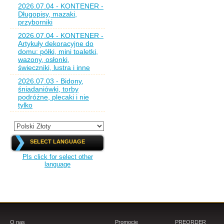
2026.07.04 - KONTENER -
Długopisy, mazaki,
przyborniki
2026.07.04 - KONTENER -
Artykuły dekoracyjne do
domu: półki, mini toaletki,
wazony, osłonki,
świeczniki, lustra i inne
2026.07.03 - Bidony,
śniadaniówki, torby
podróżne, plecaki i nie
tylko
SELECT LANGUAGE
Pls click for select other
language
O nas
Promocje
PREORDER