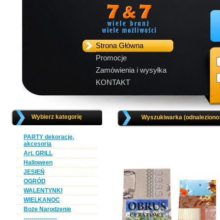
Strona Główna
Promocje
Zamówienia i wysyłka
KONTAKT
Wybierz kategorię
Wyszukiwarka (odnaleziono
PARTY dekoracje,
akcesoria
Art. GRILL
Halloween
JESIEŃ
OGRÓD
WALENTYNKI
WIELKANOC
Boże Narodzenie
-----------------