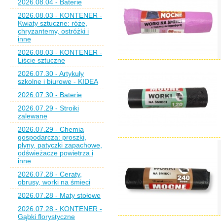
2026.08.04 - Baterie
2026.08.03 - KONTENER -
Kwiaty sztuczne: róże,
chryzantemy, ostróżki i
inne
2026.08.03 - KONTENER -
Liście sztuczne
2026.07.30 - Artykuły
szkolne i biurowe - KIDEA
2026.07.30 - Baterie
2026.07.29 - Stroiki
zalewane
2026.07.29 - Chemia
gospodarcza: proszki,
płyny, patyczki zapachowe,
odświeżacze powietrza i
inne
2026.07.28 - Ceraty,
obrusy, worki na śmieci
2026.07.28 - Maty stołowe
2026.07.28 - KONTENER -
Gąbki florystyczne