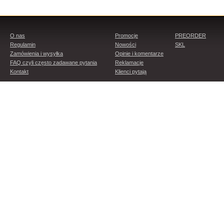
O nas
Promocje
PREORDER
Regulamin
Nowości
SKL
Zamówienia i wysyłka
Opinie i komentarze
FAQ czyli często zadawane pytania
Reklamacje
Kontakt
Klienci pytają