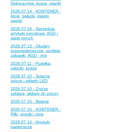
Dekoracyjne: kosze, wianki
2026.07.14 - KONTENER -
liście, gałązki, kwiaty,
wianki
2026.07.14 - Narzędzia,
artykuły ogrodowe, AGD i
wiele innych
2026.07.13 - Okulary
przeciwsłoneczne, portfele,
zabawki, AGD - mix
2026.07.11 - Pudełka,
osłonki, kosze
2026.07.10 - Solarne
znicze i wkłady LED
2026.07.10 - Znicze
szklane, wkłady do zniczy
2026.07.10 - Baterie
2026.07.10 - KONTENER -
Piłki, gniotki i inne
2026.07.10 - Artykuły
papiernicze