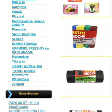
Bluszcze
Narzędzia
Obuwie
Pluszaki
Podgrzewacze, świece,
zapachy
Pozostałe
Sport i turystyka
Szklane
Szkolne i biurowe
UPOMINKI, PREZENTY na
różne OKAZJE
Papiernicze
Tekstylia
Torebki, portfele, etui
Torebki, pudełka
prezentowe
Wędkarskie
Zabawki
Nowe dostawy
2026.08.07 - Kubki
emaliowane,
czajniki,narzędzia i nie