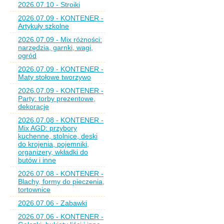
2026.07.10 - Stroiki
2026.07.09 - KONTENER -
Artykuły szkolne
2026.07.09 - Mix różności:
narzędzia, garnki, wagi,
ogród
2026.07.09 - KONTENER -
Maty stołowe tworzywo
2026.07.09 - KONTENER -
Party: torby prezentowe,
dekoracje
2026.07.08 - KONTENER -
Mix AGD: przybory
kuchenne, stolnice, deski
do krojenia, pojemniki,
organizery, wkładki do
butów i inne
2026.07.08 - KONTENER -
Blachy, formy do pieczenia,
tortownice
2026.07.06 - Zabawki
2026.07.06 - KONTENER -