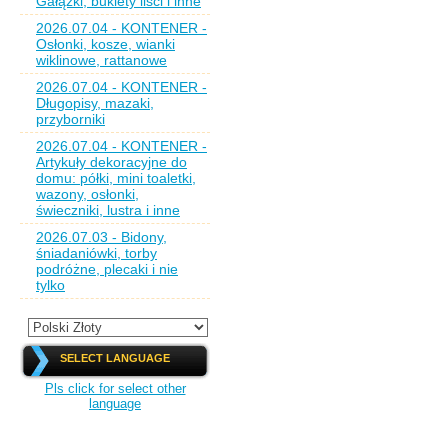
Gałązki, bukiety liści i inne
2026.07.04 - KONTENER -
Osłonki, kosze, wianki
wiklinowe, rattanowe
2026.07.04 - KONTENER -
Długopisy, mazaki,
przyborniki
2026.07.04 - KONTENER -
Artykuły dekoracyjne do
domu: półki, mini toaletki,
wazony, osłonki,
świeczniki, lustra i inne
2026.07.03 - Bidony,
śniadaniówki, torby
podróżne, plecaki i nie
tylko
SELECT LANGUAGE
Pls click for select other
language