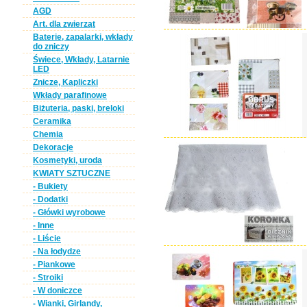
AGD
Art. dla zwierząt
Baterie, zapalarki, wkłady
do zniczy
Świece, Wkłady, Latarnie
LED
Znicze, Kapliczki
Wkłady parafinowe
Biżuteria, paski, breloki
Ceramika
Chemia
Dekoracje
Kosmetyki, uroda
KWIATY SZTUCZNE
- Bukiety
- Dodatki
- Główki wyrobowe
- Inne
- Liście
- Na łodydze
- Piankowe
- Stroiki
- W doniczce
- Wianki, Girlandy,