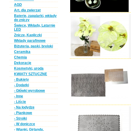
AGD
Art. dla zwierząt
Baterie, zapalarki, wkłady
do zniczy
Świece, Wkłady, Latarnie
LED
Znicze, Kapliczki
Wkłady parafinowe
Biżuteria, paski, breloki
Ceramika
Chemia
Dekoracje
Kosmetyki, uroda
KWIATY SZTUCZNE
- Bukiety
- Dodatki
- Główki wyrobowe
- Inne
- Liście
- Na łodydze
- Piankowe
- Stroiki
- W doniczce
- Wianki, Girlandy,