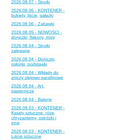
2026.08.07 - Stroiki
2026.08.06 - KONTENER -
bukiety, liście, gałązki
2026.08.06 - Zabawki
2026.08.05 - NOWOŚCI -
doniczki, flakony, misy
2026.08.04 - Stroiki
zalewane
2026.08.04 - Doniczki,
osłonki, podstawki
2026.08.04 - Wkłady do
zniczy olejowo-parafinowe
2026.08.04 - Art.
papiernicze
2026.08.04 - Baterie
2026.08.03 - KONTENER -
Kwiaty sztuczne: róże,
chryzantemy, ostróżki i
inne
2026.08.03 - KONTENER -
Liście sztuczne