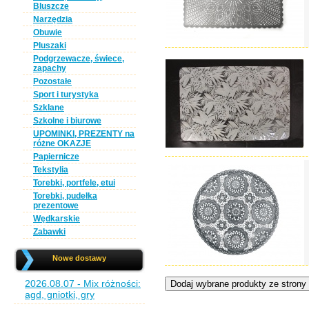
Bluszcze
Narzędzia
Obuwie
Pluszaki
Podgrzewacze, świece,
zapachy
Pozostałe
Sport i turystyka
Szklane
Szkolne i biurowe
UPOMINKI, PREZENTY na
różne OKAZJE
Papiernicze
Tekstylia
Torebki, portfele, etui
Torebki, pudełka
prezentowe
Wędkarskie
Zabawki
Nowe dostawy
2026.08.07 - Mix różności:
agd, gniotki, gry