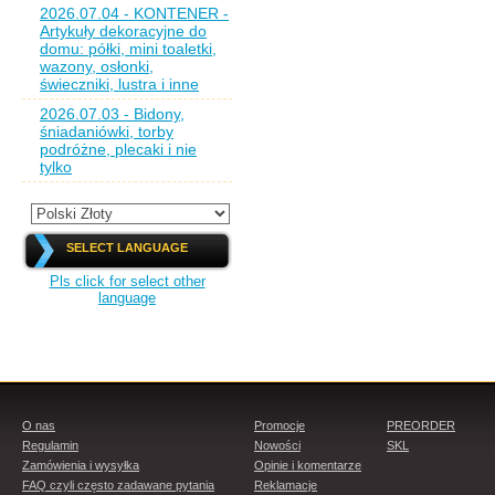
2026.07.04 - KONTENER -
Artykuły dekoracyjne do
domu: półki, mini toaletki,
wazony, osłonki,
świeczniki, lustra i inne
2026.07.03 - Bidony,
śniadaniówki, torby
podróżne, plecaki i nie
tylko
SELECT LANGUAGE
Pls click for select other
language
O nas
Promocje
PREORDER
Regulamin
Nowości
SKL
Zamówienia i wysyłka
Opinie i komentarze
FAQ czyli często zadawane pytania
Reklamacje