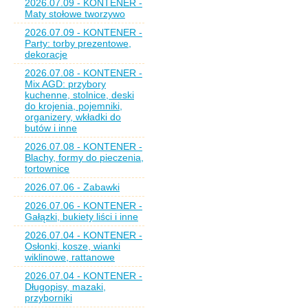
2026.07.09 - KONTENER -
Maty stołowe tworzywo
2026.07.09 - KONTENER -
Party: torby prezentowe,
dekoracje
2026.07.08 - KONTENER -
Mix AGD: przybory
kuchenne, stolnice, deski
do krojenia, pojemniki,
organizery, wkładki do
butów i inne
2026.07.08 - KONTENER -
Blachy, formy do pieczenia,
tortownice
2026.07.06 - Zabawki
2026.07.06 - KONTENER -
Gałązki, bukiety liści i inne
2026.07.04 - KONTENER -
Osłonki, kosze, wianki
wiklinowe, rattanowe
2026.07.04 - KONTENER -
Długopisy, mazaki,
przyborniki