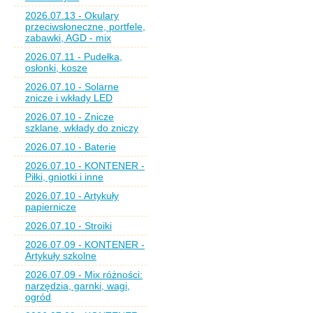
2026.07.13 - Okulary
przeciwsłoneczne, portfele,
zabawki, AGD - mix
2026.07.11 - Pudełka,
osłonki, kosze
2026.07.10 - Solarne
znicze i wkłady LED
2026.07.10 - Znicze
szklane, wkłady do zniczy
2026.07.10 - Baterie
2026.07.10 - KONTENER -
Piłki, gniotki i inne
2026.07.10 - Artykuły
papiernicze
2026.07.10 - Stroiki
2026.07.09 - KONTENER -
Artykuły szkolne
2026.07.09 - Mix różności:
narzędzia, garnki, wagi,
ogród