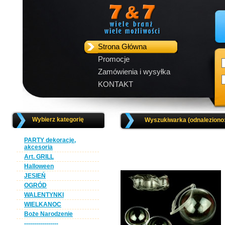
Strona Główna
Promocje
Zamówienia i wysyłka
KONTAKT
Wybierz kategorię
Wyszukiwarka (odnaleziono
PARTY dekoracje,
akcesoria
Art. GRILL
Halloween
JESIEŃ
OGRÓD
WALENTYNKI
WIELKANOC
Boże Narodzenie
-----------------