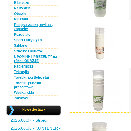
Bluszcze
Narzędzia
Obuwie
Pluszaki
Podgrzewacze, świece,
zapachy
Pozostałe
Sport i turystyka
Szklane
Szkolne i biurowe
UPOMINKI, PREZENTY na
różne OKAZJE
Papiernicze
Tekstylia
Torebki, portfele, etui
Torebki, pudełka
prezentowe
Wędkarskie
Zabawki
Nowe dostawy
2026.08.07 - Stroiki
2026.08.06 - KONTENER -