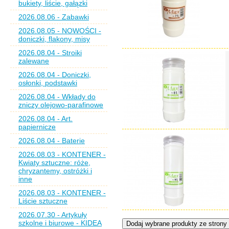
bukiety, liście, gałązki
2026.08.06 - Zabawki
2026.08.05 - NOWOŚCI -
doniczki, flakony, misy
2026.08.04 - Stroiki
zalewane
2026.08.04 - Doniczki,
osłonki, podstawki
2026.08.04 - Wkłady do
zniczy olejowo-parafinowe
2026.08.04 - Art.
papiernicze
2026.08.04 - Baterie
2026.08.03 - KONTENER -
Kwiaty sztuczne: róże,
chryzantemy, ostróżki i
inne
2026.08.03 - KONTENER -
Liście sztuczne
2026.07.30 - Artykuły
szkolne i biurowe - KIDEA