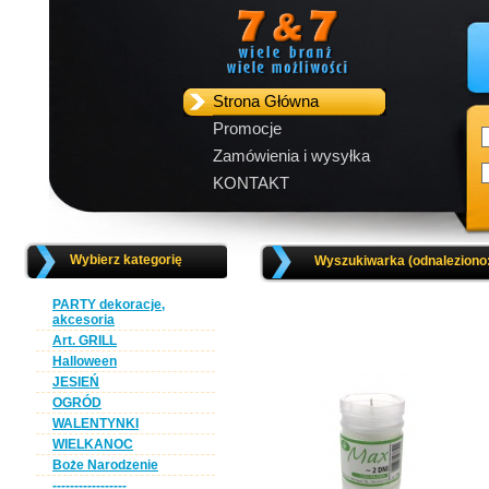
Strona Główna
Promocje
Zamówienia i wysyłka
KONTAKT
Wybierz kategorię
Wyszukiwarka (odnaleziono
PARTY dekoracje,
akcesoria
Art. GRILL
Halloween
JESIEŃ
OGRÓD
WALENTYNKI
WIELKANOC
Boże Narodzenie
-----------------