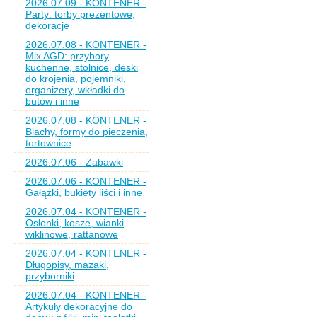
2026.07.09 - KONTENER -
Party: torby prezentowe,
dekoracje
2026.07.08 - KONTENER -
Mix AGD: przybory
kuchenne, stolnice, deski
do krojenia, pojemniki,
organizery, wkładki do
butów i inne
2026.07.08 - KONTENER -
Blachy, formy do pieczenia,
tortownice
2026.07.06 - Zabawki
2026.07.06 - KONTENER -
Gałązki, bukiety liści i inne
2026.07.04 - KONTENER -
Osłonki, kosze, wianki
wiklinowe, rattanowe
2026.07.04 - KONTENER -
Długopisy, mazaki,
przyborniki
2026.07.04 - KONTENER -
Artykuły dekoracyjne do