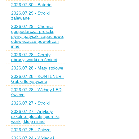
2026.07.30 - Baterie
2026.07.29 - Stroiki
zalewane
2026.07.29 - Chemia
gospodarcza: proszki,
płyny, patyczki zapachowe,
odświeżacze powietrza i
inne
2026.07.28 - Ceraty,
obrusy, worki na śmieci
2026.07.28 - Maty stołowe
2026.07.28 - KONTENER -
Gąbki florystyczne
2026.07.28 - Wkłady LED,
świece
2026.07.27 - Stroiki
2026.07.27 - Artykuły
szkolne: plecaki, piórniki,
worki, kleje i inne
2026.07.25 - Znicze
2026.07.24 - Wkłady i