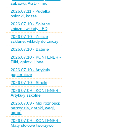
zabawki, AGD - mix
2026.07.11 - Pudełka,
osłonki, kosze
2026.07.10 - Solarne
znicze i wkłady LED
2026.07.10 - Znicze
szklane, wkłady do zniczy
2026.07.10 - Baterie
2026.07.10 - KONTENER -
Piłki, gniotki i inne
2026.07.10 - Artykuły
papiernicze
2026.07.10 - Stroiki
2026.07.09 - KONTENER -
Artykuły szkolne
2026.07.09 - Mix różności:
narzędzia, garnki, wagi,
ogród
2026.07.09 - KONTENER -
Maty stołowe tworzywo