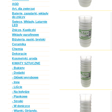
AGD
Art. dla zwierząt
Baterie, zapalarki, wkłady
do zniczy
Świece, Wkłady, Latarnie
LED
Znicze, Kapliczki
Wkłady parafinowe
Biżuteria, paski, breloki
Ceramika
Chemia
Dekoracje
Kosmetyki, uroda
KWIATY SZTUCZNE
- Bukiety
- Dodatki
- Główki wyrobowe
- Inne
- Liście
- Na łodydze
- Piankowe
- Stroiki
- W doniczce
- Wianki, Girlandy,