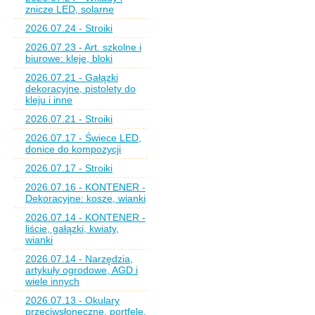
znicze LED, solarne
2026.07.24 - Stroiki
2026.07.23 - Art. szkolne i
biurowe: kleje, bloki
2026.07.21 - Gałązki
dekoracyjne, pistolety do
kleju i inne
2026.07.21 - Stroiki
2026.07.17 - Świece LED,
donice do kompozycji
2026.07.17 - Stroiki
2026.07.16 - KONTENER -
Dekoracyjne: kosze, wianki
2026.07.14 - KONTENER -
liście, gałązki, kwiaty,
wianki
2026.07.14 - Narzędzia,
artykuły ogrodowe, AGD i
wiele innych
2026.07.13 - Okulary
przeciwsłoneczne, portfele,