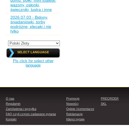
domu: półki, mini toaletki,
wazony, osłonki,
świeczniki, lustra i inne
2026.07.03 - Bidony,
śniadaniówki, torby
podróżne, plecaki i nie
tylko
SELECT LANGUAGE
Pls click for select other
language
O nas
Promocje
PREORDER
Regulamin
Nowości
SKL
Zamówienia i wysyłka
Opinie i komentarze
FAQ czyli często zadawane pytania
Reklamacje
Kontakt
Klienci pytają