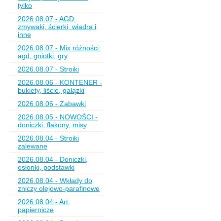
tylko
2026.08.07 - AGD:
zmywaki, ścierki, wiadra i
inne
2026.08.07 - Mix różności:
agd, gniotki, gry
2026.08.07 - Stroiki
2026.08.06 - KONTENER -
bukiety, liście, gałązki
2026.08.06 - Zabawki
2026.08.05 - NOWOŚCI -
doniczki, flakony, misy
2026.08.04 - Stroiki
zalewane
2026.08.04 - Doniczki,
osłonki, podstawki
2026.08.04 - Wkłady do
zniczy olejowo-parafinowe
2026.08.04 - Art.
papiernicze