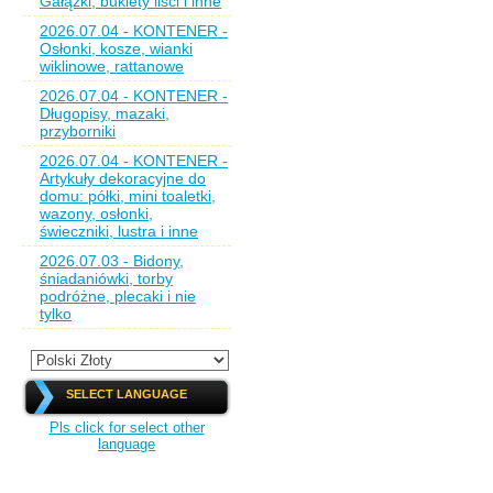
Gałązki, bukiety liści i inne
2026.07.04 - KONTENER -
Osłonki, kosze, wianki
wiklinowe, rattanowe
2026.07.04 - KONTENER -
Długopisy, mazaki,
przyborniki
2026.07.04 - KONTENER -
Artykuły dekoracyjne do
domu: półki, mini toaletki,
wazony, osłonki,
świeczniki, lustra i inne
2026.07.03 - Bidony,
śniadaniówki, torby
podróżne, plecaki i nie
tylko
SELECT LANGUAGE
Pls click for select other
language