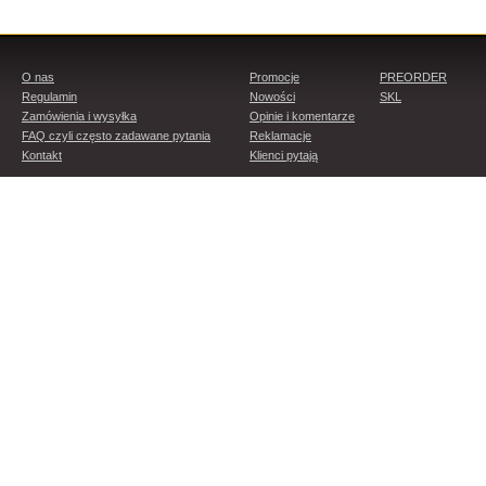
O nas
Promocje
PREORDER
Regulamin
Nowości
SKL
Zamówienia i wysyłka
Opinie i komentarze
FAQ czyli często zadawane pytania
Reklamacje
Kontakt
Klienci pytają