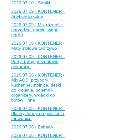
2026.07.10 - Stroiki
2026.07.09 - KONTENER -
Artykuły szkolne
2026.07.09 - Mix różności:
narzędzia, garnki, wagi,
ogród
2026.07.09 - KONTENER -
Maty stołowe tworzywo
2026.07.09 - KONTENER -
Party: torby prezentowe,
dekoracje
2026.07.08 - KONTENER -
Mix AGD: przybory
kuchenne, stolnice, deski
do krojenia, pojemniki,
organizery, wkładki do
butów i inne
2026.07.08 - KONTENER -
Blachy, formy do pieczenia,
tortownice
2026.07.06 - Zabawki
2026.07.06 - KONTENER -