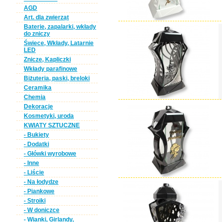
AGD
Art. dla zwierząt
Baterie, zapalarki, wkłady
do zniczy
Świece, Wkłady, Latarnie
LED
Znicze, Kapliczki
Wkłady parafinowe
Biżuteria, paski, breloki
Ceramika
Chemia
Dekoracje
Kosmetyki, uroda
KWIATY SZTUCZNE
- Bukiety
- Dodatki
- Główki wyrobowe
- Inne
- Liście
- Na łodydze
- Piankowe
- Stroiki
- W doniczce
- Wianki, Girlandy,