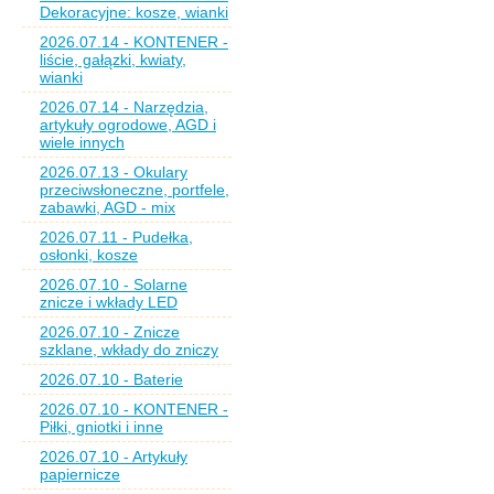
Dekoracyjne: kosze, wianki
2026.07.14 - KONTENER -
liście, gałązki, kwiaty,
wianki
2026.07.14 - Narzędzia,
artykuły ogrodowe, AGD i
wiele innych
2026.07.13 - Okulary
przeciwsłoneczne, portfele,
zabawki, AGD - mix
2026.07.11 - Pudełka,
osłonki, kosze
2026.07.10 - Solarne
znicze i wkłady LED
2026.07.10 - Znicze
szklane, wkłady do zniczy
2026.07.10 - Baterie
2026.07.10 - KONTENER -
Piłki, gniotki i inne
2026.07.10 - Artykuły
papiernicze