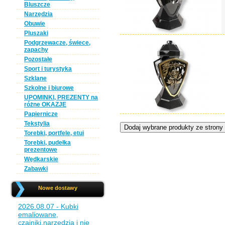
Bluszcze
Narzędzia
Obuwie
Pluszaki
Podgrzewacze, świece,
zapachy
Pozostałe
Sport i turystyka
Szklane
Szkolne i biurowe
UPOMINKI, PREZENTY na
różne OKAZJE
Papiernicze
Tekstylia
Torebki, portfele, etui
Torebki, pudełka
prezentowe
Wędkarskie
Zabawki
Nowe dostawy
2026.08.07 - Kubki
emaliowane,
czajniki,narzędzia i nie