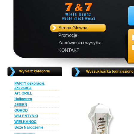
Strona Główna
Promocje
Zamówienia i wysyłka
KONTAKT
Wybierz kategorię
Wyszukiwarka (odnaleziono
PARTY dekoracje,
akcesoria
Art. GRILL
Halloween
JESIEŃ
OGRÓD
WALENTYNKI
WIELKANOC
Boże Narodzenie
-----------------