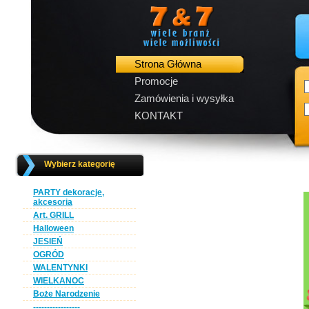
Strona Główna
Promocje
Zamówienia i wysyłka
KONTAKT
Wybierz kategorię
PARTY dekoracje,
akcesoria
Art. GRILL
Halloween
JESIEŃ
OGRÓD
WALENTYNKI
WIELKANOC
Boże Narodzenie
-----------------