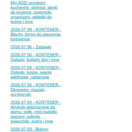
Mix AGD: przybory
kuchenne, stolnice, deski
do krojenia, pojemniki,
organizery, wkładki do
butów i inne
2026.07.08 - KONTENER -
Blachy, formy do pieczenia,
tortownice
2026.07.06 - Zabawki
2026.07.06 - KONTENER -
Gałązki, bukiety liści i inne
2026.07.04 - KONTENER -
Osłonki, kosze, wianki
wiklinowe, rattanowe
2026.07.04 - KONTENER -
Długopisy, mazaki,
przyborniki
2026.07.04 - KONTENER -
Artykuły dekoracyjne do
domu: półki, mini toaletki,
wazony, osłonki,
świeczniki, lustra i inne
2026.07.03 - Bidony,