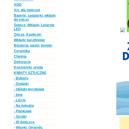
AGD
Art. dla zwierząt
Baterie, zapalarki, wkłady
do zniczy
Świece, Wkłady, Latarnie
LED
Znicze, Kapliczki
Wkłady parafinowe
Biżuteria, paski, breloki
Ceramika
Chemia
Dekoracje
Kosmetyki, uroda
KWIATY SZTUCZNE
- Bukiety
- Dodatki
- Główki wyrobowe
- Inne
- Liście
- Na łodydze
- Piankowe
- Stroiki
- W doniczce
- Wianki, Girlandy,