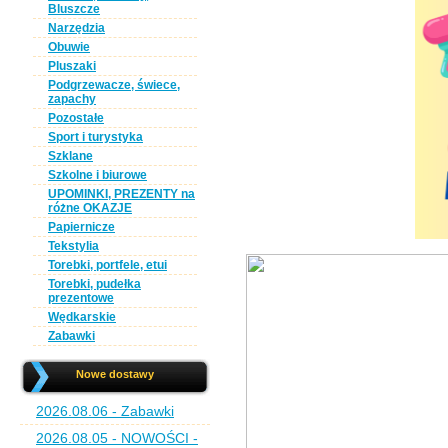
Bluszcze
Narzędzia
Obuwie
Pluszaki
Podgrzewacze, świece,
zapachy
Pozostałe
Sport i turystyka
Szklane
Szkolne i biurowe
UPOMINKI, PREZENTY na
różne OKAZJE
Papiernicze
Tekstylia
Torebki, portfele, etui
Torebki, pudełka
prezentowe
Wędkarskie
Zabawki
Nowe dostawy
2026.08.06 - Zabawki
2026.08.05 - NOWOŚCI -