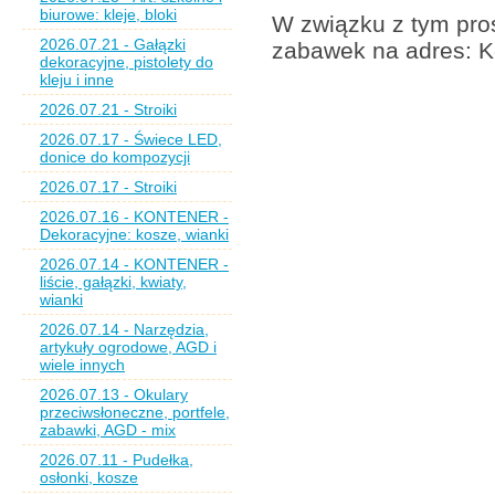
biurowe: kleje, bloki
W związku z tym pros
2026.07.21 - Gałązki
zabawek na adres: K
dekoracyjne, pistolety do
kleju i inne
2026.07.21 - Stroiki
2026.07.17 - Świece LED,
donice do kompozycji
2026.07.17 - Stroiki
2026.07.16 - KONTENER -
Dekoracyjne: kosze, wianki
2026.07.14 - KONTENER -
liście, gałązki, kwiaty,
wianki
2026.07.14 - Narzędzia,
artykuły ogrodowe, AGD i
wiele innych
2026.07.13 - Okulary
przeciwsłoneczne, portfele,
zabawki, AGD - mix
2026.07.11 - Pudełka,
osłonki, kosze