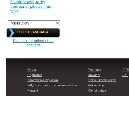
śniadaniówki, torby
podróżne, plecaki i nie
tylko
SELECT LANGUAGE
Pls click for select other
language
O nas
Promocje
PR
Regulamin
Nowości
SKL
Zamówienia i wysyłka
Opinie i komentarze
FAQ czyli często zadawane pytania
Reklamacje
Kontakt
Klienci pytają