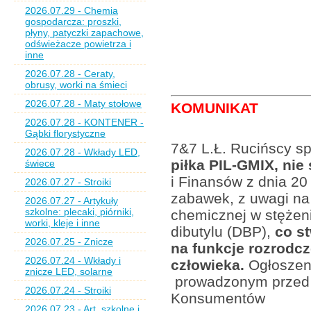
2026.07.29 - Chemia
gospodarcza: proszki,
płyny, patyczki zapachowe,
odświeżacze powietrza i
inne
2026.07.28 - Ceraty,
obrusy, worki na śmieci
2026.07.28 - Maty stołowe
KOMUNIKAT
2026.07.28 - KONTENER -
Gąbki florystyczne
7&7 L.Ł. Rucińscy sp.
2026.07.28 - Wkłady LED,
piłka PIL-GMIX, ni
świece
i Finansów z dnia 20
2026.07.27 - Stroiki
zabawek, z uwagi na
2026.07.27 - Artykuły
szkolne: plecaki, piórniki,
chemicznej w stężeni
worki, kleje i inne
dibutylu (DBP),
co st
2026.07.25 - Znicze
na funkcje rozrodc
2026.07.24 - Wkłady i
człowieka.
Ogłoszeni
znicze LED, solarne
prowadzonym przed 
2026.07.24 - Stroiki
Konsumentów
2026.07.23 - Art. szkolne i